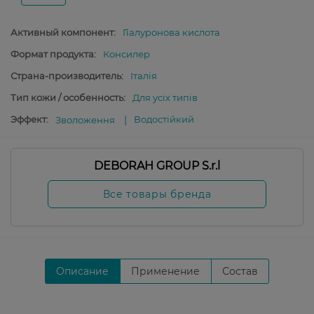
Активный компонент:
Гіалуронова кислота
Формат продукта:
Консилер
Страна-производитель:
Італія
Тип кожи / особенность:
Для усіх типів
Эффект:
Водостійкий
Зволоження
DEBORAH GROUP S.r.l
Все товары бренда
Описание
Применение
Состав