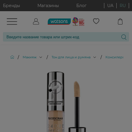
Бренды
Магазины
Блог
UA
RU
/
/
/
/
Макияж
Тон для лица и румяна
Консилеры