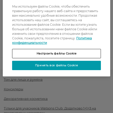
Стоимость доставки – 0 грн
Стоимость доставки – 99 грн, бесплатная доставка от – 699 грн
Мы используем файлы Cookie, чтобы обеспечить
Показать больше
правильную работу нашего веб-сайта и предоставить
вам максимально удобные возможности. Продолжая
Оплата
использовать наш сайт, вы соглашаетесь на
использование файлов Cookie. Если вы хотите узнать
Оплата картой
больше об использовании нами файлов Cookie и/или
изменить свои предпочтения в отношении файлов
Cookie, пожалуйста, посетите страницу
Политика
Послеоплата
конфиденциальности
Показать больше
Настроить файлы Cookie
Код товара
1443930
Принять все файлы Cookie
Тон для лица и румяна
Консилеры
Декоративная косметика
Тільки для учасників Watsons Club: Додатково 1+1=3 на
декоративну косметику