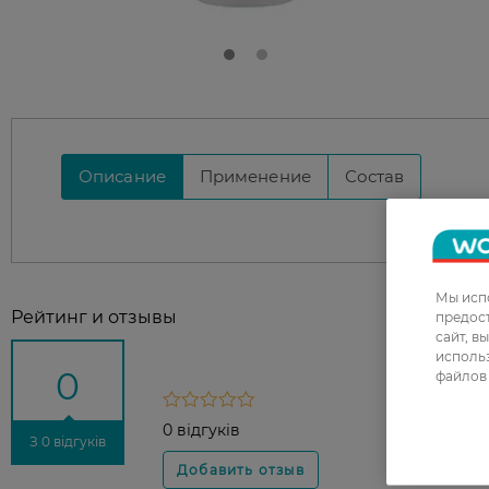
Описание
Применение
Состав
Мы испо
Рейтинг и отзывы
предос
сайт, в
использ
0
файлов 
0 відгуків
З 0 відгуків