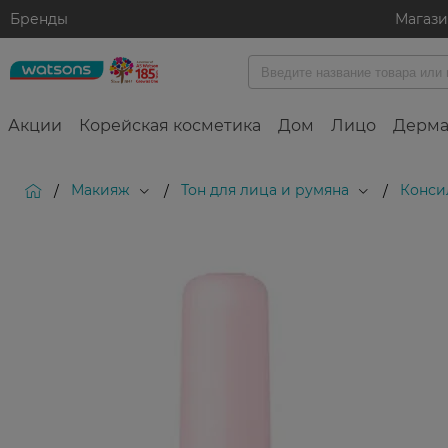
Бренды
Магаз
Акции
Корейская косметика
Дом
Лицо
Дерма
Макияж
Тон для лица и румяна
Конси
/
/
/