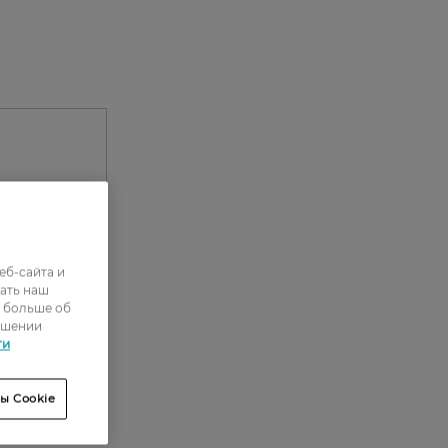
еб-сайта и
ать наш
ь больше об
ошении
0
ти
0
ы Cookie
0
0