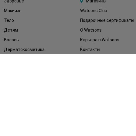
Здоровье
Магазины
Макияж
Watsons Club
Тело
Подарочные сертификаты
Детям
О Watsons
Волосы
Карьера в Watsons
Дерматокосметика
Контакты
Блог
Оплата и доставка
FAQ
Политика
конфиденциальности
Публичная оферта
СМИ о нас
Возврат заказа