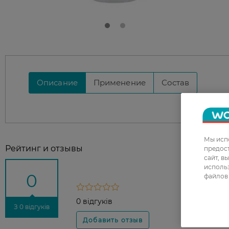
Описание
Применение
Состав
Мы испо
Рейтинг и отзывы
предос
сайт, в
использ
0
файлов 
0 відгуків
З 0 відгуків