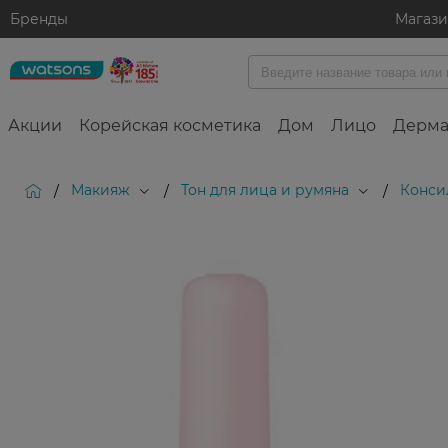
Бренды
Магаз
Акции
Корейская косметика
Дом
Лицо
Дерма
Макияж
Тон для лица и румяна
Конси
/
/
/