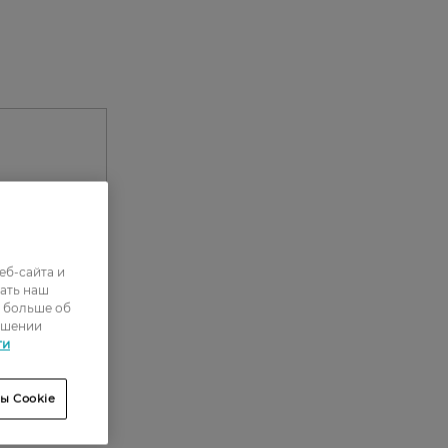
еб-сайта и
ать наш
ь больше об
ошении
0
ти
0
ы Cookie
0
0