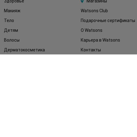
Здоровье
Магазины
Макияж
Watsons Club
Тело
Подарочные сертификаты
Детям
О Watsons
Волосы
Карьера в Watsons
Дерматокосметика
Контакты
Блог
Оплата и доставка
FAQ
Политика
конфиденциальности
Публичная оферта
СМИ о нас
Возврат заказа