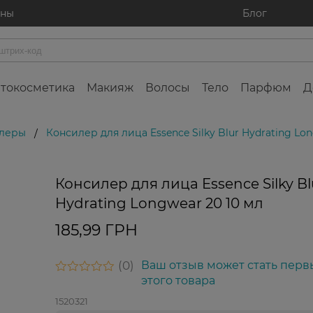
ины
Блог
токосметика
Макияж
Волосы
Тело
Парфюм
Д
леры
Консилер для лица Essence Silky Blur Hydrating Lon
/
Консилер для лица Essence Silky Bl
Hydrating Longwear 20 10 мл
185,99 ГРН
0
Ваш отзыв может стать перв
этого товара
1520321