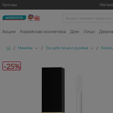
Бренды
Магаз
Акции
Корейская косметика
Дом
Лицо
Дерма
Макияж
Тон для лица и румяна
Конси
/
/
/
-
-25%