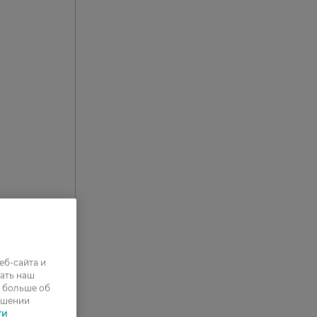
вами
еб-сайта и
ать наш
ь больше об
ошении
ти