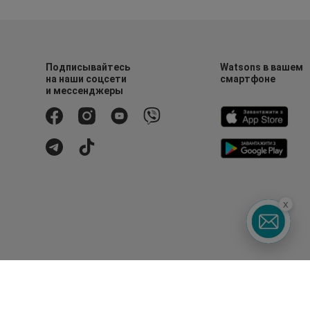
Подписывайтесь
Watsons в вашем
на наши соцсети
смартфоне
и мессенджеры
x