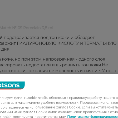
atch № 05 Porcelain 6,8 ml
 подстраивается под тон кожи и обладает
содержит ГИАЛУРОНОВУЮ КИСЛОТУ и ТЕРМАЛЬНУЮ
 дня.
 коже, но при этом непрозрачная - одного слоя
маскировать недостатки и выровнять тон кожи.Не
хость кожи, сохраняя ее молодость и сияние. У него
м, чтобы идеально сочетаться с тональными средст
льзуем файлы Cookie, чтобы обеспечить правильную работу нашего в
тавить вам максимально удобные возможности. Продолжая использов
ы соглашаетесь на использование файлов Cookie. Если вы хотите узнат
овании нами файлов Cookie и/или изменить свои предпочтения в отн
Cookie, пожалуйста, посетите страницу
Политика конфиденциальнос