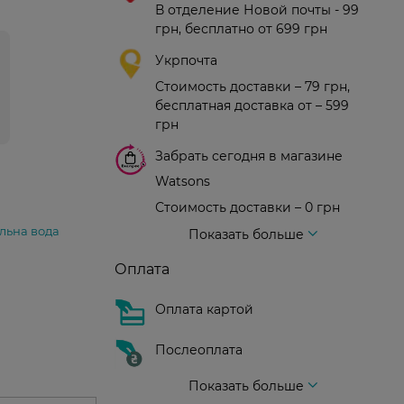
В отделение Новой почты - 99
грн, бесплатно от 699 грн
Укрпочта
Стоимость доставки – 79 грн,
бесплатная доставка от – 599
грн
Забрать сегодня в магазине
Watsons
Стоимость доставки – 0 грн
Стоимость доставки – 99 грн, бесплатная доставка от – 699 грн
Доставка курьером новой почты
Стоимость доставки - 150 грн (до подъезда)
льна вода
Показать больше
Оплата
Оплата картой
Послеоплата
Показать больше