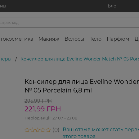
ины
Блог
токосметика
Макияж
Волосы
Тело
Парфюм
Д
леры
Консилер для лица Eveline Wonder Match № 05 Porce
/
25%
Консилер для лица Eveline Wonder
№ 05 Porcelain 6,8 ml
295,99 ГРН
221,99 ГРН
Період акції:
27 07 - 23 08
0
Ваш отзыв может стать перв
этого товара