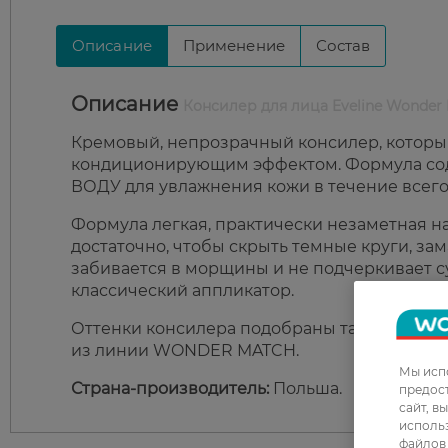
Описание
Применение
Состав
Описание
Консилер для лица Eveline Wonder M
Кремовый, непрозрачный консилер, который
кондиционирующим эффектом. Формула 
ВОДУ для увлажнения кожи в течение всего
Формула легкая, практически незаметная на
достаточно, чтобы скрыть темные круги, за
забивается в морщины и не подчеркивает су
классический аппликатор.
Оттенки консилера подобраны таким образо
из линии WONDER MATCH.
Мы испо
Страна-производитель:
Польша.
предос
сайт, в
использ
файлов 