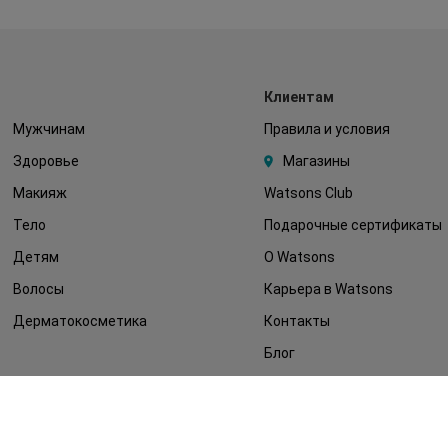
Клиентам
Мужчинам
Правила и условия
Здоровье
Магазины
Макияж
Watsons Club
Тело
Подарочные сертификаты
Детям
О Watsons
Волосы
Карьера в Watsons
Дерматокосметика
Контакты
Блог
Оплата и доставка
FAQ