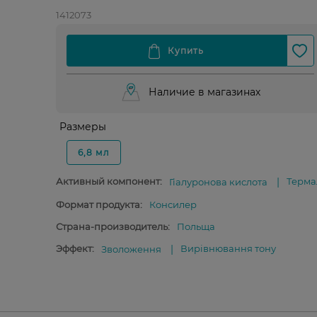
1412073
Наличие в магазинах
Размеры
6,8 мл
Активный компонент:
Терма
Гіалуронова кислота
Формат продукта:
Консилер
Страна-производитель:
Польща
Эффект:
Вирівнювання тону
Зволоження