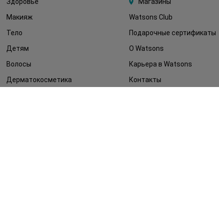
Здоровье
Магазины
Макияж
Watsons Club
Тело
Подарочные сертификаты
Детям
О Watsons
Волосы
Карьера в Watsons
Дерматокосметика
Контакты
Блог
Оплата и доставка
FAQ
Политика
конфиденциальности
Публичная оферта
СМИ о нас
Возврат заказа