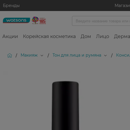
Бренды
Магаз
Акции
Корейская косметика
Дом
Лицо
Дерма
Макияж
Тон для лица и румяна
Конси
/
/
/