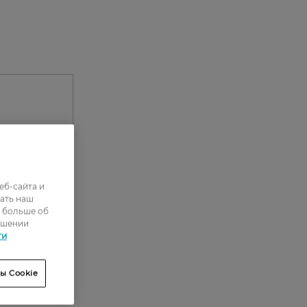
еб-сайта и
ать наш
ь больше об
ошении
0
ти
0
ы Cookie
0
0