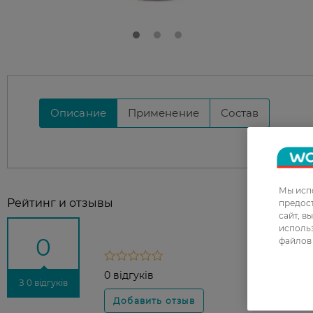
Описание
Применение
Состав
Мы испо
Рейтинг и отзывы
предос
сайт, в
использ
0
файлов 
0 відгуків
З 0 відгуків