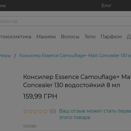
ины
Блог
токосметика
Макияж
Волосы
Тело
Парфюм
Д
леры
Консилер Essence Camouflage+ Matt Concealer 130 
/
Консилер Essence Camouflage+ Ma
Concealer 130 водостойкий 8 мл
159,99 ГРН
0
Ваш отзыв может стать перв
этого товара
1512180