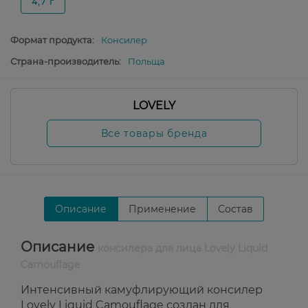
4,7 г
Формат продукта:
Консилер
Страна-производитель:
Польща
LOVELY
Все товары бренда
Описание
Применение
Состав
Описание
консилера для лица Lovely Liquid
Camouflage
Интенсивный камуфлирующий консилер
Lovely Liquid Camouflage создан для