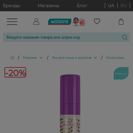
Бренды
Магазины
Блог
UA
RU
/
/
/
/
Макияж
Тон для лица и румяна
Консилеры
-20%
Новинка