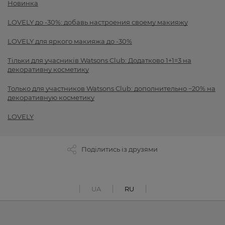
Новинка
LOVELY до -30%: добавь настроения своему макияжу
LOVELY для яркого макияжа до -30%
Тільки для учасників Watsons Club: Додатково 1+1=3 на
декоративну косметику
Только для участников Watsons Club: дополнительно −20% на
декоративную косметику
LOVELY
Поділитись із друзями
UA
RU