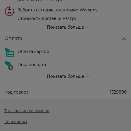
Забрать сегодня в магазине Watsons
Стоимость доставки – 0 грн
Стоимость доставки – 99 грн, бесплатная доставка от – 699 грн
Показать больше
Оплата
Оплата картой
Послеоплата
Показать больше
Код товара
1529890
Тон для лица и румяна
Консилеры