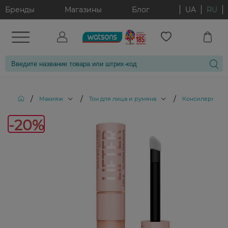
Бренды
Магазины
Блог
UA
RU
/
/
/
/
Макияж
Тон для лица и румяна
Консилеры
-20%
-20%