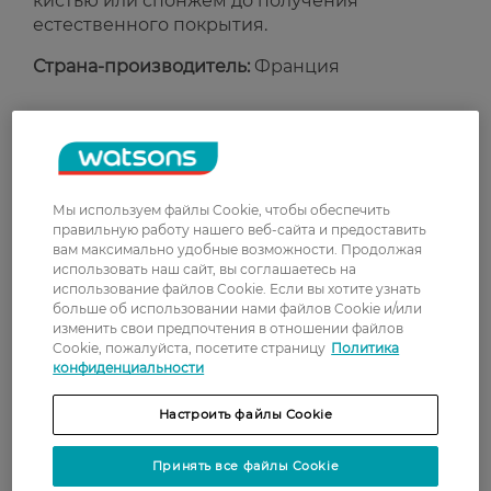
кистью или спонжем до получения
естественного покрытия.
Страна-производитель:
Франция
Рейтинг и отзывы
0
0 відгуків
Мы используем файлы Cookie, чтобы обеспечить
правильную работу нашего веб-сайта и предоставить
вам максимально удобные возможности. Продолжая
З 0 відгуків
использовать наш сайт, вы соглашаетесь на
использование файлов Cookie. Если вы хотите узнать
больше об использовании нами файлов Cookie и/или
Доставка
изменить свои предпочтения в отношении файлов
Cookie, пожалуйста, посетите страницу
Политика
конфиденциальности
Новая почта
В отделение Новой почты - 99 грн, бесплатно
Настроить файлы Cookie
от 699 грн
Укрпочта
Принять все файлы Cookie