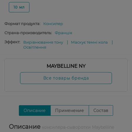
10 мл
Формат продукта:
Консилер
Страна-производитель:
Франція
Эффект:
Вирівнювання тону
Маскує темні кола
Освітлення
MAYBELLINE NY
Все товары бренда
Описание
Применение
Состав
Описание
консилера-сыворотки Maybelline