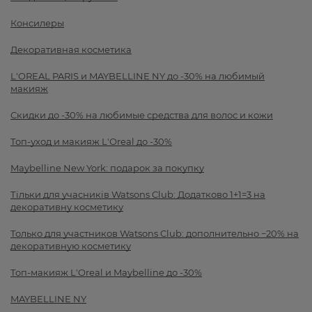
Консилеры
Декоративная косметика
L'OREAL PARIS и MAYBELLINE NY до -30% на любимый
макияж
Скидки до -30% на любимые средства для волос и кожи
Топ-уход и макияж L'Oreal до -30%
Maybelline New York: подарок за покупку
Тільки для учасників Watsons Club: Додатково 1+1=3 на
декоративну косметику
Только для участников Watsons Club: дополнительно −20% на
декоративную косметику
Топ-макияж L'Oreal и Maybelline до -30%
MAYBELLINE NY