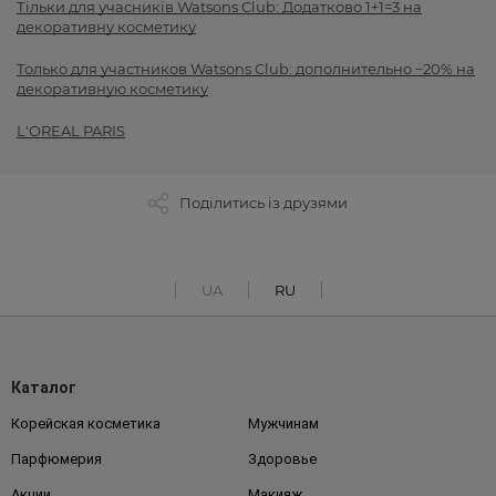
Тільки для учасників Watsons Club: Додатково 1+1=3 на
декоративну косметику
Только для участников Watsons Club: дополнительно −20% на
декоративную косметику
L'OREAL PARIS
Поділитись із друзями
UA
RU
Каталог
Корейская косметика
Мужчинам
Парфюмерия
Здоровье
Акции
Макияж