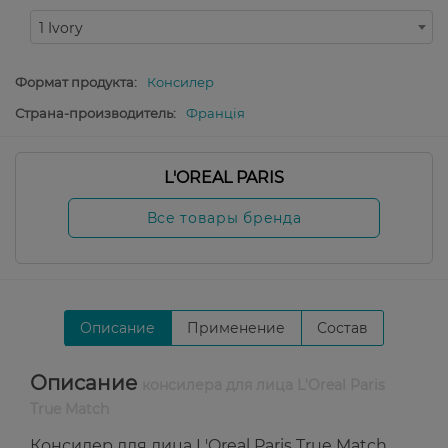
1 Ivory
Формат продукта:
Консилер
Страна-производитель:
Франція
L'OREAL PARIS
Все товары бренда
Описание
Применение
Состав
Описание
консилера для лица L'Oreal Paris
True Match
Консилер для лица L'Oreal Paris True Match