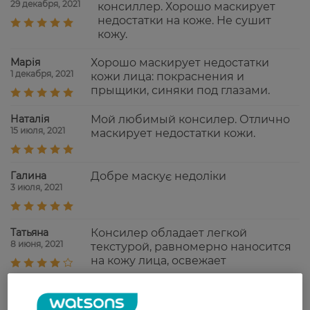
29 декабря, 2021
консиллер. Хорошо маскирует
недостатки на коже. Не сушит
кожу.
Марія
Хорошо маскирует недостатки
1 декабря, 2021
кожи лица: покраснения и
прыщики, синяки под глазами.
Наталія
Мой любимый консилер. Отлично
15 июля, 2021
маскирует недостатки кожи.
Галина
Добре маскує недоліки
3 июля, 2021
Татьяна
Консилер обладает легкой
8 июня, 2021
текстурой, равномерно наносится
на кожу лица, освежает
Показати ще