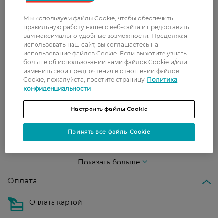
Мы используем файлы Cookie, чтобы обеспечить
правильную работу нашего веб-сайта и предоставить
Доставка
вам максимально удобные возможности. Продолжая
использовать наш сайт, вы соглашаетесь на
Новая почта
использование файлов Cookie. Если вы хотите узнать
больше об использовании нами файлов Cookie и/или
В отделение Новой почты - 99 грн, бесплатно
изменить свои предпочтения в отношении файлов
от 699 грн
Cookie, пожалуйста, посетите страницу
Политика
конфиденциальности
Укрпочта
Стоимость доставки – 79 грн, бесплатная
Настроить файлы Cookie
доставка от – 599 грн
Принять все файлы Cookie
Забрать сегодня в магазине Watsons
Стоимость доставки – 0 грн
Стоимость доставки – 99 грн, бесплатная доставка от – 699 грн
Показать больше
Оплата
Оплата картой