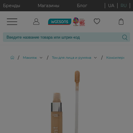
Бренды
Магазины
Блог
UA
RU
/
/
/
/
Макияж
Тон для лица и румяна
Консилеры