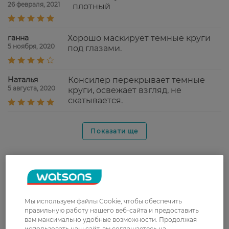
26 февраля, 2021
плотный
ганна
Хорошо маскирует темные круги
5 ноября, 2020
под глазами.
Наталья
Консилер перекрывает темные
5 августа, 2020
круги, освежает взгляд, не
скатывается.
Показати ще
Доставка
Новая почта
Мы используем файлы Cookie, чтобы обеспечить
В отделение Новой почты - 99 грн, бесплатно
правильную работу нашего веб-сайта и предоставить
от 699 грн
вам максимально удобные возможности. Продолжая
использовать наш сайт, вы соглашаетесь на