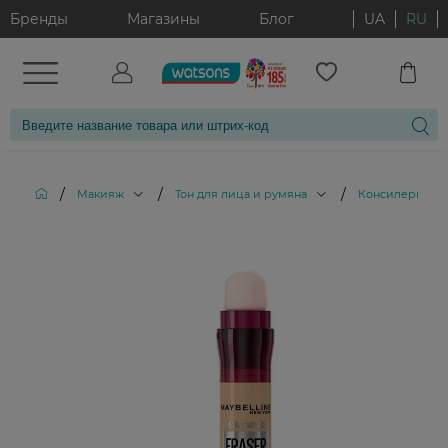
Бренды
Магазины
Блог
UA
RU
/
/
/
/
Макияж
Тон для лица и румяна
Консилеры