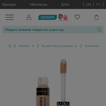
Бренды
Магазины
Блог
UA
RU
/
/
/
/
Макияж
Тон для лица и румяна
Консилеры