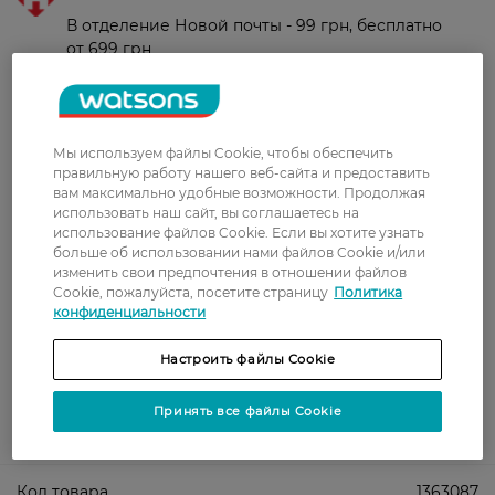
В отделение Новой почты - 99 грн, бесплатно
от 699 грн
Укрпочта
Стоимость доставки – 79 грн, бесплатная
доставка от – 599 грн
Мы используем файлы Cookie, чтобы обеспечить
правильную работу нашего веб-сайта и предоставить
Забрать сегодня в магазине Watsons
вам максимально удобные возможности. Продолжая
Стоимость доставки – 0 грн
использовать наш сайт, вы соглашаетесь на
использование файлов Cookie. Если вы хотите узнать
Стоимость доставки – 99 грн, бесплатная доставка от – 699 грн
Показать больше
больше об использовании нами файлов Cookie и/или
изменить свои предпочтения в отношении файлов
Оплата
Cookie, пожалуйста, посетите страницу
Политика
конфиденциальности
Оплата картой
Настроить файлы Cookie
Послеоплата
Принять все файлы Cookie
Показать больше
Код товара
1363087