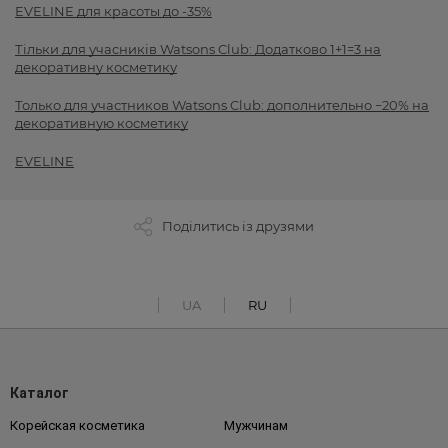
EVELINE для красоты до -35%
Тільки для учасників Watsons Club: Додатково 1+1=3 на
декоративну косметику
Только для участников Watsons Club: дополнительно −20% на
декоративную косметику
EVELINE
Поділитись із друзями
UA
RU
Каталог
Корейская косметика
Мужчинам