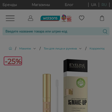
Бренды
Магазины
Блог
UA
RU
/
/
/
Макияж
Тон для лица и румяна
Корректоры дл
-25%
-25%