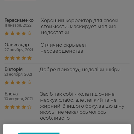
Герасименко
Хороший корректор для своей
11 января, 2022
стоимости, маскирует мелкие
недостатки.
Олександр
Отлично скрывает
27 ноября, 2021
несовершенства
Вікторія
Добре приховує недоліки шкіри
21 ноября, 2021
Елена
Засіб так собі - кола під очима
10 августа, 2021
маскує слабо, але легкий та не
жирний. З іншого боку, за цю ціну
якось і не чекалось чогось
особливого
Софія
Классный маскирует недостатки