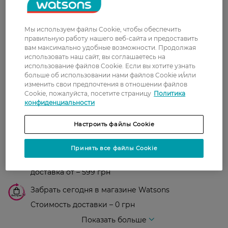
3 августа, 2021
Мы используем файлы Cookie, чтобы обеспечить
правильную работу нашего веб-сайта и предоставить
Показати ще
вам максимально удобные возможности. Продолжая
использовать наш сайт, вы соглашаетесь на
использование файлов Cookie. Если вы хотите узнать
больше об использовании нами файлов Cookie и/или
Доставка
изменить свои предпочтения в отношении файлов
Cookie, пожалуйста, посетите страницу
Политика
конфиденциальности
Новая почта
В отделение Новой почты - 99 грн, бесплатно
Настроить файлы Cookie
от 699 грн
Укрпочта
Принять все файлы Cookie
Стоимость доставки – 79 грн, бесплатная
доставка от – 599 грн
Забрать сегодня в магазине Watsons
Стоимость доставки – 0 грн
Стоимость доставки – 99 грн, бесплатная доставка от – 699 грн
Показать больше