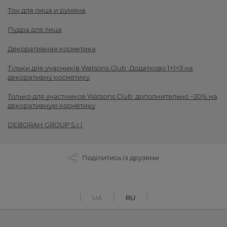
Тон для лица и румяна
Пудра для лица
Декоративная косметика
Тільки для учасників Watsons Club: Додатково 1+1=3 на
декоративну косметику
Только для участников Watsons Club: дополнительно −20% на
декоративную косметику
DEBORAH GROUP S.r.l
Поділитись із друзями
UA
RU