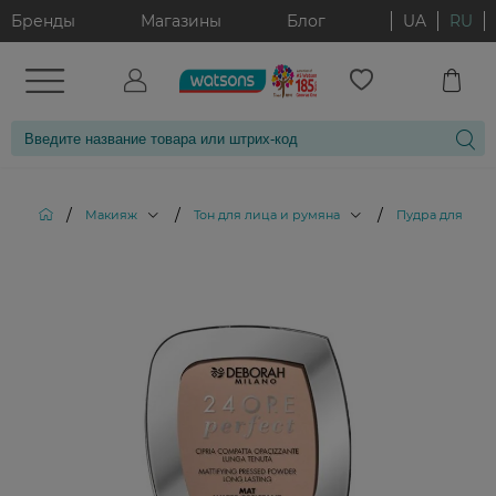
Бренды
Магазины
Блог
UA
RU
/
/
/
Макияж
Тон для лица и румяна
Пудра для лиц