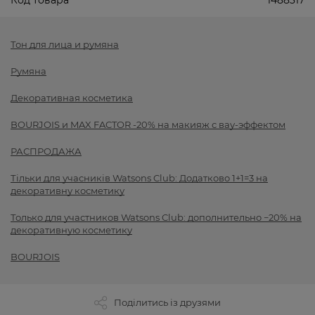
Код товара
1488317
Тон для лица и румяна
Румяна
Декоративная косметика
BOURJOIS и MAX FACTOR -20% на макияж с вау-эффектом
РАСПРОДАЖА
Тільки для учасників Watsons Club: Додатково 1+1=3 на
декоративну косметику
Только для участников Watsons Club: дополнительно −20% на
декоративную косметику
BOURJOIS
Поділитись із друзями