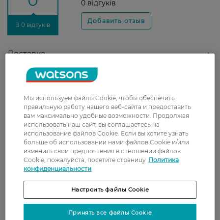
0
0 відгуків
З 0 відгуків
Доставка
Новая почта
В отделение Новой почты - 99 грн, бесплатно
Мы используем файлы Cookie, чтобы обеспечить
от 699 грн
правильную работу нашего веб-сайта и предоставить
вам максимально удобные возможности. Продолжая
Укрпочта
использовать наш сайт, вы соглашаетесь на
Стоимость доставки – 79 грн, бесплатная
использование файлов Cookie. Если вы хотите узнать
доставка от – 599 грн
больше об использовании нами файлов Cookie и/или
изменить свои предпочтения в отношении файлов
Забрать сегодня в магазине Watsons
Cookie, пожалуйста, посетите страницу
Политика
конфиденциальности
Стоимость доставки – 0 грн
Стоимость доставки – 99 грн, бесплатная доставка от – 699 грн
Показать больше
Настроить файлы Cookie
Оплата
Принять все файлы Cookie