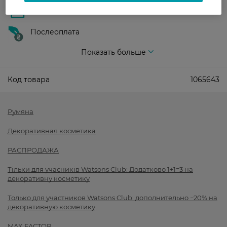
Оплата картой
Послеоплата
Показать больше
Код товара
1065643
Румяна
Декоративная косметика
РАСПРОДАЖА
Тільки для учасників Watsons Club: Додатково 1+1=3 на
декоративну косметику
Только для участников Watsons Club: дополнительно −20% на
декоративную косметику
MAX FACTOR