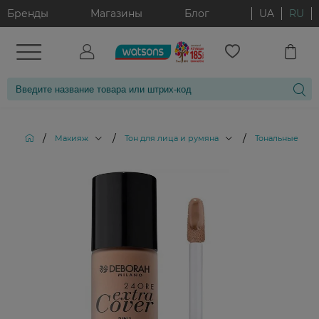
Бренды
Магазины
Блог
UA
RU
/
/
/
Макияж
Тон для лица и румяна
Тональные кре