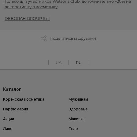
Только для участников Watsons Club: дополнительно −20% на
декоративную косметику
DEBORAH GROUP S.r.l
Поділитись із друзями
UA
RU
Каталог
Корейская косметика
Мужчинам
Парфюмерия
Здоровье
Акции
Макияж
Лицо
Тело