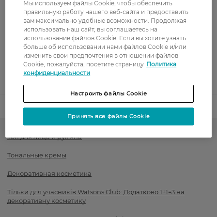
Мы используем файлы Cookie, чтобы обеспечить
правильную работу нашего веб-сайта и предоставить
Оплата
вам максимально удобные возможности. Продолжая
использовать наш сайт, вы соглашаетесь на
использование файлов Cookie. Если вы хотите узнать
Оплата картой
больше об использовании нами файлов Cookie и/или
изменить свои предпочтения в отношении файлов
Послеоплата
Cookie, пожалуйста, посетите страницу
Политика
конфиденциальности
Показать больше
Настроить файлы Cookie
Код товара
1444224
Принять все файлы Cookie
Тон для лица и румяна
Тональные кремы
Декоративная косметика
Тільки для учасників Watsons Club: Додатково 1+1=3 на
декоративну косметику