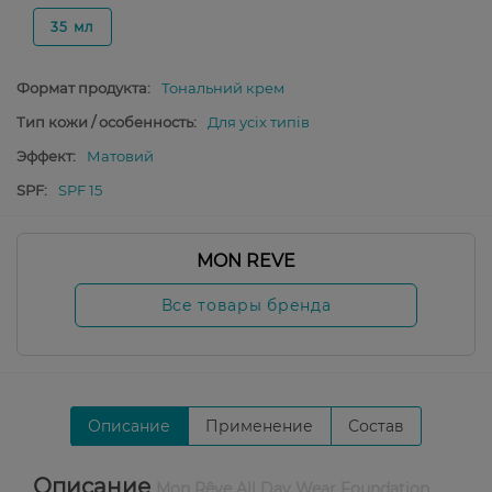
35 мл
Формат продукта:
Тональний крем
Тип кожи / особенность:
Для усіх типів
Эффект:
Матовий
SPF:
SPF 15
MON REVE
Все товары бренда
Описание
Применение
Состав
Описание
Mon Rêve All Day Wear Foundation