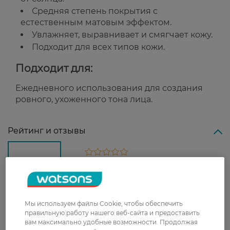
Средняя степень покрытия с
естественным матовым эффектом.
Увлажняет, выравнивает и смягчает кожу.
Подходит для всех типов кожи.
Подходит для:
Ежедневного использования для создания
ровного, ухоженного тона лица.
Рейтинг и отзывы
0
0 відгуків
З 0 відгуків
Мы используем файлы Cookie, чтобы обеспечить
правильную работу нашего веб-сайта и предоставить
Доставка
вам максимально удобные возможности. Продолжая