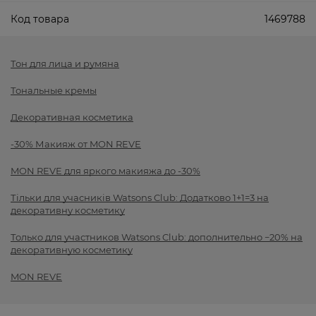
Код товара
1469788
Тон для лица и румяна
Тональные кремы
Декоративная косметика
-30% Макияж от MON REVE
MON REVE для яркого макияжа до -30%
Тільки для учасників Watsons Club: Додатково 1+1=3 на
декоративну косметику
Только для участников Watsons Club: дополнительно −20% на
декоративную косметику
MON REVE