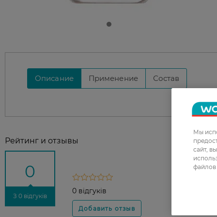
Описание
Применение
Состав
Мы испо
Рейтинг и отзывы
предос
сайт, в
использ
0
файлов 
0 відгуків
З 0 відгуків