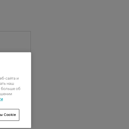
еб-сайта и
ать наш
ь больше об
ошении
0
ти
0
ы Cookie
0
0