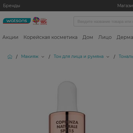
Бренды
Магаз
Акции
Корейская косметика
Дом
Лицо
Дерма
Макияж
Тон для лица и румяна
Тонал
/
/
/