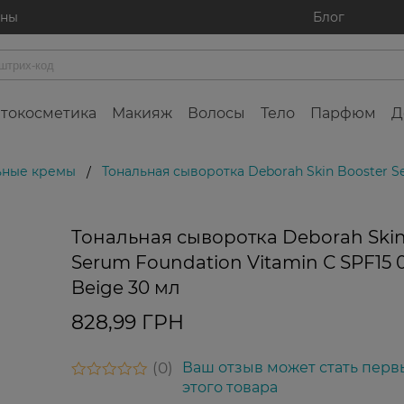
ины
Блог
токосметика
Макияж
Волосы
Тело
Парфюм
Д
ьные кремы
Тональная сыворотка Deborah Skin Booster Se
/
Тональная сыворотка Deborah Skin
Serum Foundation Vitamin С SPF15 0
Beige 30 мл
828,99 ГРН
0
Ваш отзыв может стать перв
этого товара