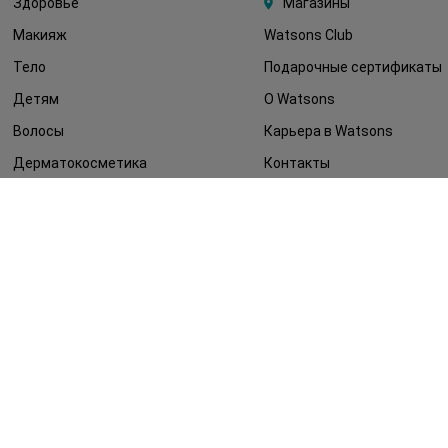
Здоровье
Магазины
Макияж
Watsons Club
Тело
Подарочные сертификаты
Детям
О Watsons
Волосы
Карьера в Watsons
Дерматокосметика
Контакты
Блог
Оплата и доставка
FAQ
Политика
конфиденциальности
Публичная оферта
СМИ о нас
Возврат заказа