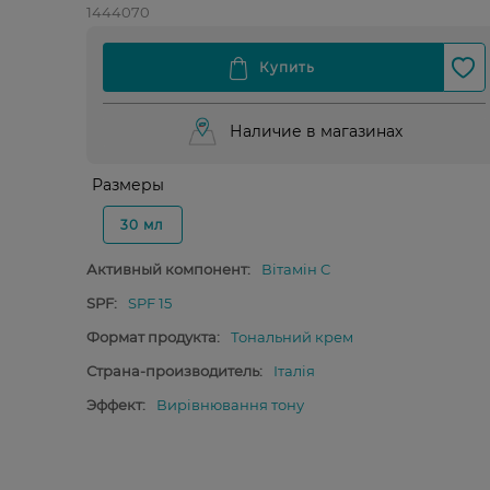
1444070
Наличие в магазинах
Размеры
30 мл
Активный компонент:
Вітамін C
SPF:
SPF 15
Формат продукта:
Тональний крем
Страна-производитель:
Італія
Эффект:
Вирівнювання тону