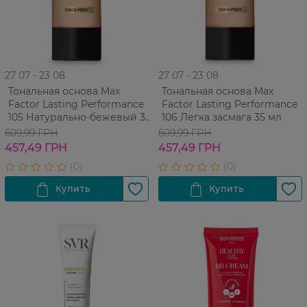
27 07 - 23 08
27 07 - 23 08
Тональная основа Max
Тональная основа Max
Factor Lasting Performance
Factor Lasting Performance
105 Натурально-бежевый 35
106 Легка засмага 35 мл
мл
609,99 ГРН
609,99 ГРН
457,49 ГРН
457,49 ГРН