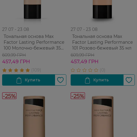
27 07 - 23 08
27 07 - 23 08
Тональная основа Max
Тональная основа Max
Factor Lasting Performance
Factor Lasting Performance
100 Молочно-бежевый 35
101 Розово-бежевый 35 мл
мл
609,99 ГРН
609,99 ГРН
457,49 ГРН
457,49 ГРН
-25%
-25%