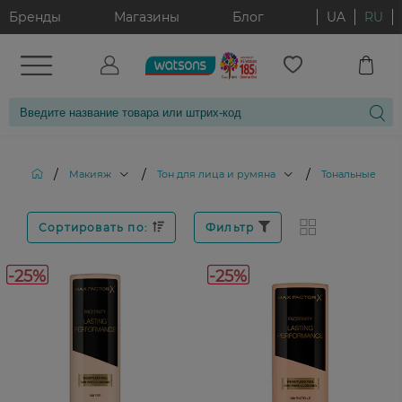
Бренды
Магазины
Блог
UA
RU
/
/
/
Макияж
Тон для лица и румяна
Тональные кре
Сортировать по:
Фильтр
-25%
-25%