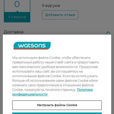
0
0 відгуків
З 0 відгуків
Доставка
Новая почта
В отделение Новой почты - 99 грн, бесплатно
от 699 грн
Мы используем файлы Cookie, чтобы обеспечить
правильную работу нашего веб-сайта и предоставить
Укрпочта
вам максимально удобные возможности. Продолжая
использовать наш сайт, вы соглашаетесь на
Стоимость доставки – 79 грн, бесплатная
использование файлов Cookie. Если вы хотите узнать
доставка от – 599 грн
больше об использовании нами файлов Cookie и/или
изменить свои предпочтения в отношении файлов
Забрать сегодня в магазине Watsons
Cookie, пожалуйста, посетите страницу
Политика
Стоимость доставки – 0 грн
конфиденциальности
Стоимость доставки – 99 грн, бесплатная доставка от – 699 грн
Показать больше
Настроить файлы Cookie
Оплата