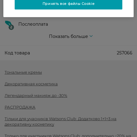
Принять все файлы Cookie
Оплата картой
Послеоплата
Показать больше
Код товара
257066
Тональные кремы
Декоративная косметика
Легендарный макияж до -30%
РАСПРОДАЖА
Тільки для учасників Watsons Club: Додатково 1+1=3 на
декоративну косметику
Только для участников Watsons Club: дополнительно −20% на