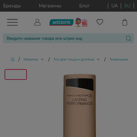
Бренды
Магазины
Блог
UA
RU
/
/
/
Макияж
Тон для лица и румяна
Тональные кре