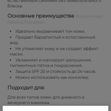
естественным сиянием без нежелательного
блеска.
Основные преимущества
Bourjois Always
Fabulous Foundation
Идеально выравнивает тон кожи.
Придает бархатистый и естественный
вид.
Не утяжеляет кожу и не создает эффект
маски.
Увлажняет и маскирует шелушения,
пигментные пятна и покраснения.
Защита SPF 20 и стойкость до 24 часов.
Можно использовать как консилер.
Подходит для:
Для всех типов кожи, для дневного и
вечернего макияжа.