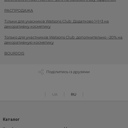
РАСПРОДАЖА
Тільки для учасників Watsons Club: Додатково 1+1=3 на
декоративну косметику
Только для участников Watsons Club: дополнительно −20% на
декоративную косметику
BOURJOIS
Поділитись із друзями
UA
RU
Каталог