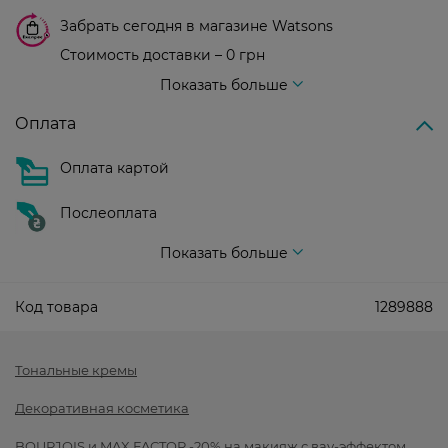
Забрать сегодня в магазине Watsons
Стоимость доставки – 0 грн
Стоимость доставки – 99 грн, бесплатная доставка от – 699 грн
Показать больше
Оплата
Оплата картой
Послеоплата
Показать больше
Код товара
1289888
Тональные кремы
Декоративная косметика
BOURJOIS и MAX FACTOR -20% на макияж с вау-эффектом