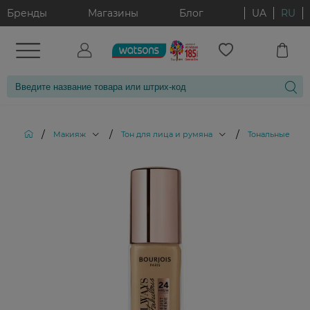
Бренды
Магазины
Блог
UA
RU
/
/
/
Макияж
Тон для лица и румяна
Тональные кре