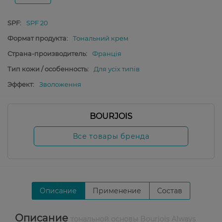
SPF:
SPF 20
Формат продукта:
Тональний крем
Страна-производитель:
Франція
Тип кожи / особенность:
Для усіх типів
Эффект:
Зволоження
BOURJOIS
Все товары бренда
Описание
Применение
Состав
Описание
тональной основы Bourjois Always