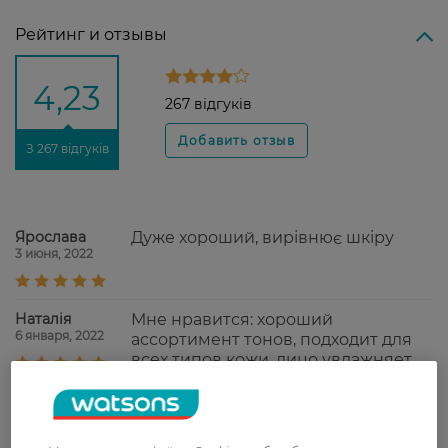
Рейтинг и отзывы
4,23
267 відгуків
З 267 відгуків
Ярослава
Дуже хороший, вирівнює шкіру
3 июня, 2022
Наталія
Мне нравится: хороший
6 января, 2022
ассортимент тонов, подходит для
всех типов кожи, лицо увлажняет,
хорошо ложится на кожу.
Oksanka
Тональный крем отлично
3 января, 2022
увлажняет, идеально