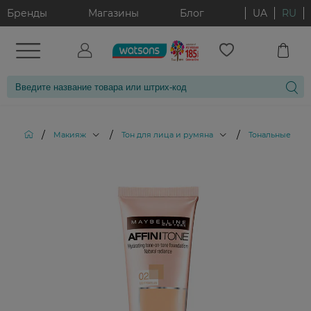
Бренды
Магазины
Блог
UA
RU
/
/
/
Макияж
Тон для лица и румяна
Тональные кре