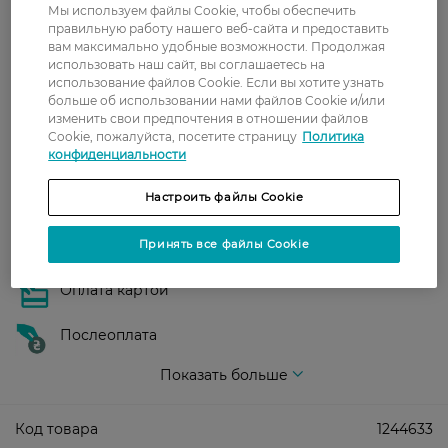
В отделение Новой почты - 99 грн, бесплатно
Мы используем файлы Cookie, чтобы обеспечить
от 699 грн
правильную работу нашего веб-сайта и предоставить
вам максимально удобные возможности. Продолжая
Укрпочта
использовать наш сайт, вы соглашаетесь на
использование файлов Cookie. Если вы хотите узнать
Стоимость доставки – 79 грн, бесплатная
больше об использовании нами файлов Cookie и/или
доставка от – 599 грн
изменить свои предпочтения в отношении файлов
Cookie, пожалуйста, посетите страницу
Политика
Забрать сегодня в магазине Watsons
конфиденциальности
Стоимость доставки – 0 грн
Стоимость доставки – 99 грн, бесплатная доставка от – 699 грн
Настроить файлы Cookie
Показать больше
Оплата
Принять все файлы Cookie
Оплата картой
Послеоплата
Показать больше
Код товара
1244633