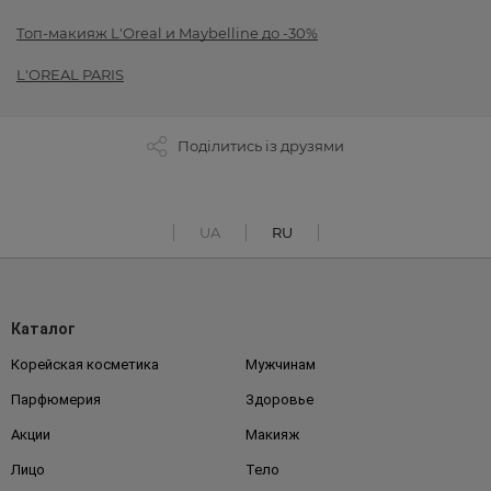
Топ-макияж L'Oreal и Maybelline до -30%
L'OREAL PARIS
Поділитись із друзями
UA
RU
Каталог
Корейская косметика
Мужчинам
Парфюмерия
Здоровье
Акции
Макияж
Лицо
Тело