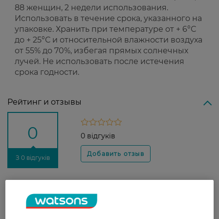
88 женщин, 2 недели использования.
Использовать в течение срока, указанного на
упаковке. Хранить при температуре от + 6°С
до + 25°С и относительной влажности воздуха
от 55% до 70%, избегая прямых солнечных
лучей. Не использовать после истечения
срока годности.
Рейтинг и отзывы
0
0 відгуків
З 0 відгуків
Доставка
Новая почта