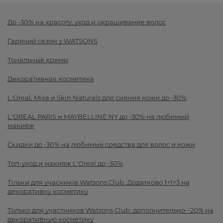
До -30% на красоту, уход и окрашивание волос
Гарячий сезон у WATSONS
Тональные кремы
Декоративная косметика
L'Oreal, Mixa и Skin Naturals для сияния кожи до -30%
L'OREAL PARIS и MAYBELLINE NY до -30% на любимый
макияж
Скидки до -30% на любимые средства для волос и кожи
Топ-уход и макияж L'Oreal до -30%
Тільки для учасників Watsons Club: Додатково 1+1=3 на
декоративну косметику
Только для участников Watsons Club: дополнительно −20% на
декоративную косметику