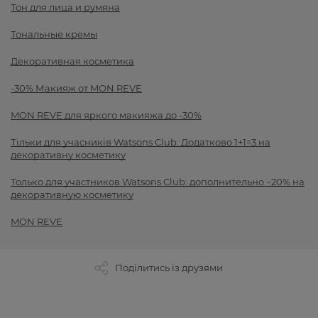
Тон для лица и румяна
Тональные кремы
Декоративная косметика
-30% Макияж от MON REVE
MON REVE для яркого макияжа до -30%
Тільки для учасників Watsons Club: Додатково 1+1=3 на
декоративну косметику
Только для участников Watsons Club: дополнительно −20% на
декоративную косметику
MON REVE
Поділитись із друзями