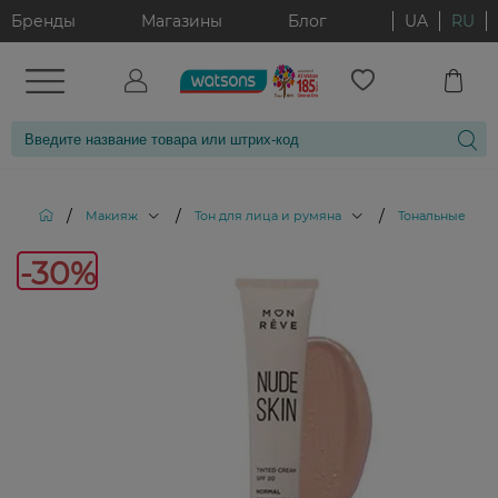
Бренды
Магазины
Блог
UA
RU
/
/
/
Макияж
Тон для лица и румяна
Тональные кре
-30%