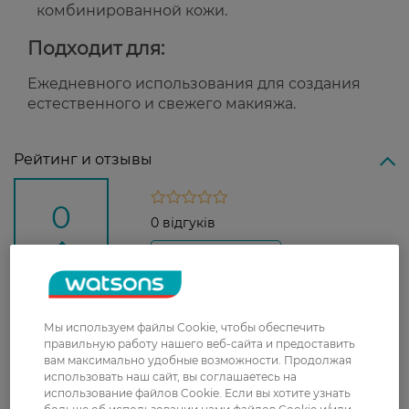
комбинированной кожи.
Подходит для:
Ежедневного использования для создания
естественного и свежего макияжа.
Рейтинг и отзывы
0
0 відгуків
З 0 відгуків
Доставка
Мы используем файлы Cookie, чтобы обеспечить
правильную работу нашего веб-сайта и предоставить
Новая почта
вам максимально удобные возможности. Продолжая
использовать наш сайт, вы соглашаетесь на
В отделение Новой почты - 99 грн, бесплатно
использование файлов Cookie. Если вы хотите узнать
от 699 грн