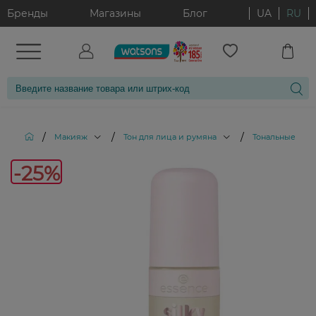
Бренды
Магазины
Блог
UA
RU
/
/
/
Макияж
Тон для лица и румяна
Тональные кре
-25%
-25%