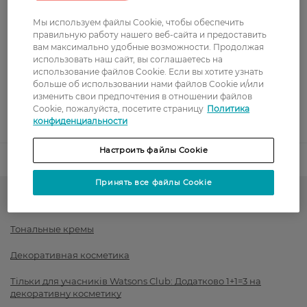
Показать больше
Мы используем файлы Cookie, чтобы обеспечить
Оплата
правильную работу нашего веб-сайта и предоставить
вам максимально удобные возможности. Продолжая
использовать наш сайт, вы соглашаетесь на
Оплата картой
использование файлов Cookie. Если вы хотите узнать
больше об использовании нами файлов Cookie и/или
Послеоплата
изменить свои предпочтения в отношении файлов
Cookie, пожалуйста, посетите страницу
Политика
конфиденциальности
Показать больше
Настроить файлы Cookie
Код товара
1520188
Принять все файлы Cookie
Тон для лица и румяна
Тональные кремы
Декоративная косметика
Тільки для учасників Watsons Club: Додатково 1+1=3 на
декоративну косметику