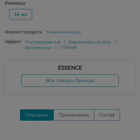
Размеры
30 мл
Формат продукта:
Тональний крем
Эффект:
Розгладжування
Вирівнювання тону
Стійкий
Зволоження
ESSENCE
Все товары бренда
Описание
Применение
Состав