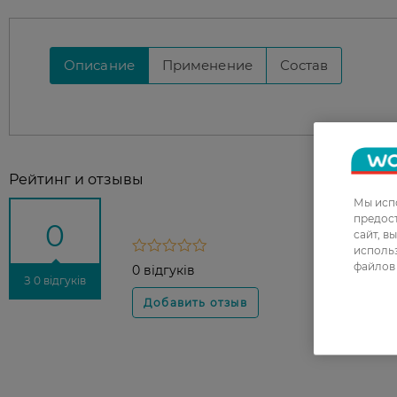
Описание
Применение
Состав
Рейтинг и отзывы
Мы испо
предос
0
сайт, в
использ
файлов 
0 відгуків
З 0 відгуків