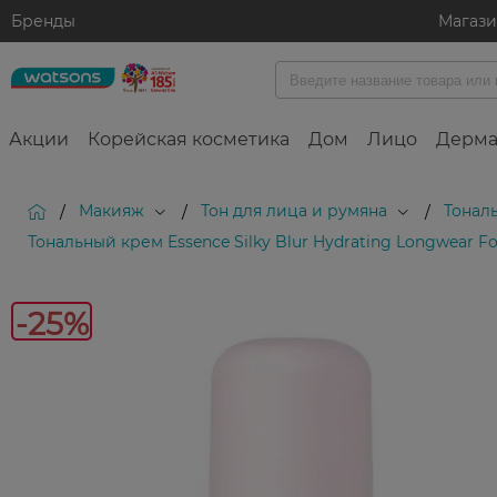
Бренды
Магаз
Акции
Корейская косметика
Дом
Лицо
Дерма
Макияж
Тон для лица и румяна
Тонал
/
/
/
Тональный крем Essence Silky Blur Hydrating Longwear 
-25%
-25%