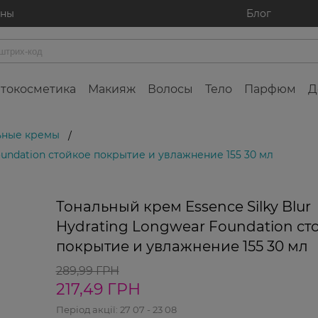
ины
Блог
токосметика
Макияж
Волосы
Тело
Парфюм
Д
ьные кремы
/
Foundation стойкое покрытие и увлажнение 155 30 мл
Тональный крем Essence Silky Blur
Hydrating Longwear Foundation ст
покрытие и увлажнение 155 30 мл
289,99 ГРН
217,49 ГРН
Період акції:
27 07 - 23 08