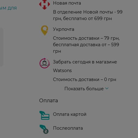
Новая почта
ым для
В отделение Новой почты - 99
грн, бесплатно от 699 грн
Укрпочта
Стоимость доставки – 79 грн,
бесплатная доставка от – 599
грн
Забрать сегодня в магазине
Watsons
Стоимость доставки – 0 грн
Стоимость доставки – 99 грн, бесплатная доставка от – 699 грн
Доставка курьером новой почты
Стоимость доставки - 150 грн (до подъезда)
Показать больше
Оплата
Оплата картой
Послеоплата