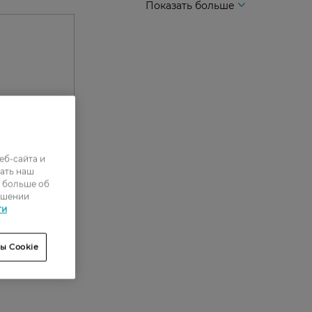
Показать больше
еб-сайта и
0
ать наш
ь больше об
0
ошении
ти
0
0
ы Cookie
0