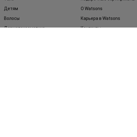
Детям
О Watsons
Волосы
Карьера в Watsons
Дерматокосметика
Контакты
Блог
Оплата и доставка
FAQ
Политика
конфиденциальности
Публичная оферта
СМИ о нас
Возврат заказа
©2014 - 2026. Условия использования сайта