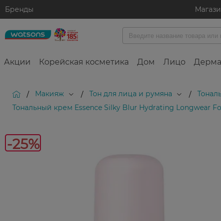
Бренды
Магаз
Акции
Корейская косметика
Дом
Лицо
Дерма
Макияж
Тон для лица и румяна
Тонал
/
/
/
Тональный крем Essence Silky Blur Hydrating Longwear 
-25%
-25%