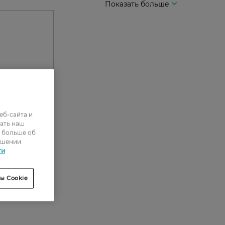
Показать больше
еб-сайта и
0
ать наш
ь больше об
0
ошении
ти
0
0
ы Cookie
0