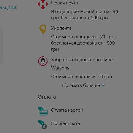
Новая почта
ым для
В отделение Новой почты - 99
грн, бесплатно от 699 грн
Укрпочта
Стоимость доставки – 79 грн,
бесплатная доставка от – 599
грн
Забрать сегодня в магазине
Watsons
Стоимость доставки – 0 грн
Стоимость доставки – 99 грн, бесплатная доставка от – 699 грн
Доставка курьером новой почты
Стоимость доставки - 150 грн (до подъезда)
Показать больше
Оплата
Оплата картой
Послеоплата