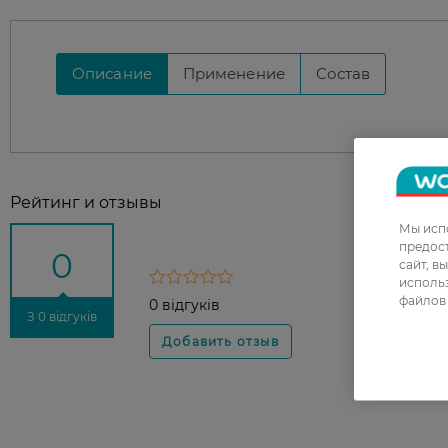
Описание
Применение
Состав
Рейтинг и отзывы
Мы испо
предос
0
сайт, в
использ
файлов 
0 відгуків
З 0 відгуків