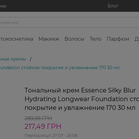
ины
Блог
токосметика
Макияж
Волосы
Тело
Парфюм
Д
ьные кремы
/
Foundation стойкое покрытие и увлажнение 170 30 мл
Тональный крем Essence Silky Blur
Hydrating Longwear Foundation ст
покрытие и увлажнение 170 30 мл
289,99 ГРН
217,49 ГРН
Період акції:
27 07 - 23 08