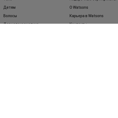
Детям
О Watsons
Волосы
Карьера в Watsons
Дерматокосметика
Контакты
Блог
Оплата и доставка
FAQ
Политика
конфиденциальности
Публичная оферта
СМИ о нас
Возврат заказа
©2014 - 2026. Условия использования сайта