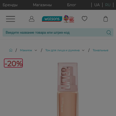
Бренды
Магазины
Блог
UA
RU
/
/
/
Макияж
Тон для лица и румяна
Тональные кре
-20%
-20%