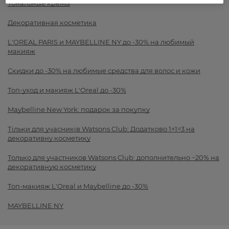
Тональные кремы
Декоративная косметика
L'OREAL PARIS и MAYBELLINE NY до -30% на любимый
макияж
Скидки до -30% на любимые средства для волос и кожи
Топ-уход и макияж L'Oreal до -30%
Maybelline New York: подарок за покупку
Тільки для учасників Watsons Club: Додатково 1+1=3 на
декоративну косметику
Только для участников Watsons Club: дополнительно −20% на
декоративную косметику
Топ-макияж L'Oreal и Maybelline до -30%
MAYBELLINE NY