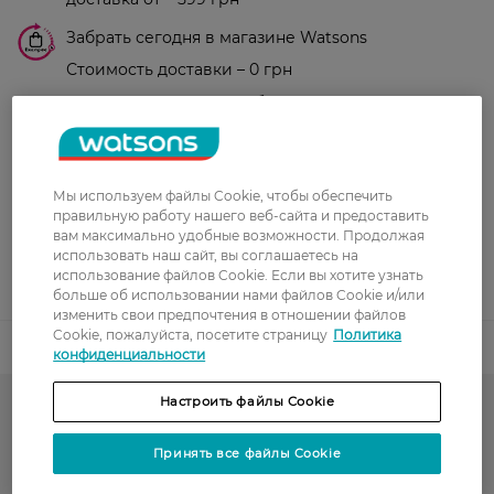
Забрать сегодня в магазине Watsons
Стоимость доставки – 0 грн
Стоимость доставки – 99 грн, бесплатная доставка от – 699 грн
Показать больше
Оплата
Оплата картой
Мы используем файлы Cookie, чтобы обеспечить
правильную работу нашего веб-сайта и предоставить
вам максимально удобные возможности. Продолжая
Послеоплата
использовать наш сайт, вы соглашаетесь на
использование файлов Cookie. Если вы хотите узнать
Показать больше
больше об использовании нами файлов Cookie и/или
изменить свои предпочтения в отношении файлов
Cookie, пожалуйста, посетите страницу
Политика
Код товара
1519313
конфиденциальности
Настроить файлы Cookie
До -30% на красоту, уход и окрашивание волос
Принять все файлы Cookie
Тон для лица и румяна