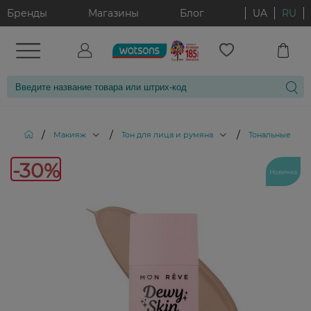
Бренды
Магазины
Блог
UA
RU
/
/
/
Макияж
Тон для лица и румяна
Тональные кре
-30%
Новинка