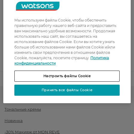
Стоимость доставки – 0 грн
Стоимость доставки – 99 грн, бесплатная доставка от – 699 грн
Показать больше
Мы используем файлы Cookie, чтобы обеспечить
Оплата
правильную работу нашего веб-сайта и предоставить
вам максимально удобные возможности. Продолжая
использовать наш сайт, вы соглашаетесь на
Оплата картой
использование файлов Cookie. Если вы хотите узнать
больше об использовании нами файлов Cookie и/или
Послеоплата
изменить свои предпочтения в отношении файлов
Cookie, пожалуйста, посетите страницу
Политика
Показать больше
конфиденциальности
Настроить файлы Cookie
Код товара
1525921
Принять все файлы Cookie
Тон для лица и румяна
Тональные кремы
Новинка
-30% Макияж от MON REVE