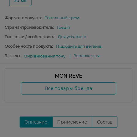
30 мл
Формат продукта:
Тональний крем
Страна-производитель:
Греція
Тип кожи / особенность:
Для усіх типів
Особенность продукта:
Підходить для веганів
Эффект:
Зволоження
Вирівнювання тону
MON REVE
Все товары бренда
Описание
Применение
Состав