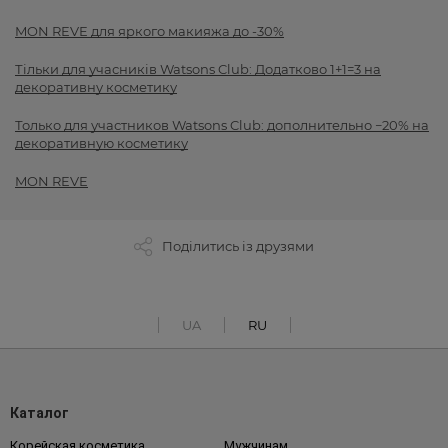
MON REVE для яркого макияжа до -30%
Тільки для учасників Watsons Club: Додатково 1+1=3 на
декоративну косметику
Только для участников Watsons Club: дополнительно −20% на
декоративную косметику
MON REVE
Поділитись із друзями
UA
RU
Каталог
Корейская косметика
Мужчинам