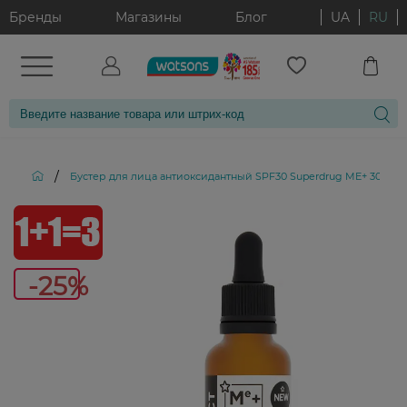
Бренды
Магазины
Блог
UA
RU
/
Бустер для лица антиоксидантный SPF30 Superdrug ME+ 30 мл
-25%