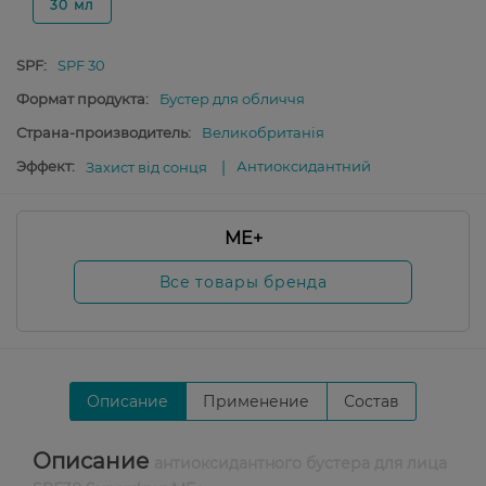
30 мл
SPF:
SPF 30
Формат продукта:
Бустер для обличчя
Страна-производитель:
Великобританія
Эффект:
Антиоксидантний
Захист від сонця
ME+
Все товары бренда
Описание
Применение
Состав
Описание
антиоксидантного бустера для лица