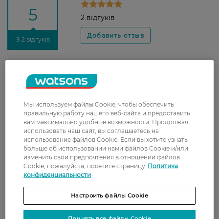
5
2 відгуків
З 2 відгуків
Валерія
Чудовий засіб. Має маслянисту
6 июля, 2025
структуру, вистачає двох крапель
для обличчя, добре вбирається
Мы используем файлы Cookie, чтобы обеспечить
шкірою, не залишає плівку. Якщо
правильную работу нашего веб-сайта и предоставить
нанесла надмірно засобу, через
вам максимально удобные возможности. Продолжая
использовать наш сайт, вы соглашаетесь на
декілька хвилин прибираю його
использование файлов Cookie. Если вы хотите узнать
салфеткою. Користуюсь улітку за
больше об использовании нами файлов Cookie и/или
пару хвилин до виходу. Має
изменить свои предпочтения в отношении файлов
приємний запах. І ще, може це не
Cookie, пожалуйста, посетите страницу
Политика
дуже правильно, але якщо засіб не
конфиденциальности
нанесла, а обличчя обгоріло, то я
ним також користувалась,
Настроить файлы Cookie
почервоніння проходило протягом
дня.
Принять все файлы Cookie