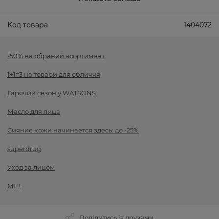
Код товара
1404072
-50% на обраний асортимент
1+1=3 на товари для обличчя
Гарячий сезон у WATSONS
Масло для лица
Сияние кожи начинается здесь: до -25%
superdrug
Уход за лицом
ME+
Поділитись із друзями