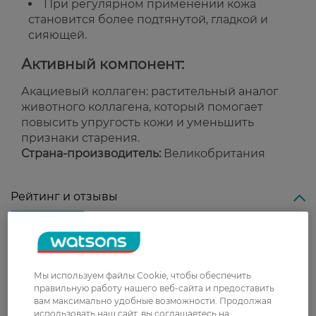
При регулярном применении кожа
становится более подтянутой, гладкой и
сияющей.
Активный компонент:
Акациевый коллаген: растительный аналог
животного коллагена, который помогает
повысить упругость кожи и уменьшить
признаки старения.
Страна-производитель:
Великобритания
Рейтинг и отзывы
0
0 відгуків
Мы используем файлы Cookie, чтобы обеспечить
З 0 відгуків
правильную работу нашего веб-сайта и предоставить
вам максимально удобные возможности. Продолжая
использовать наш сайт, вы соглашаетесь на