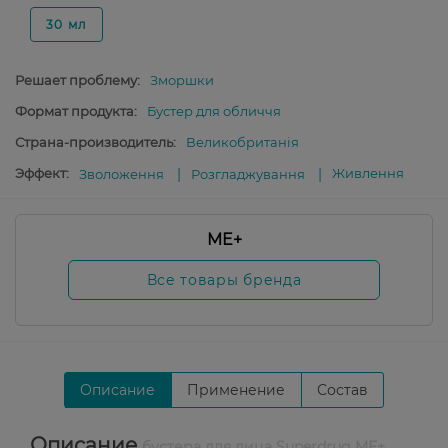
30 мл
Решает проблему:
Зморшки
Формат продукта:
Бустер для обличчя
Страна-производитель:
Великобританія
Эффект:
Живлення
Зволоження
Розгладжування
ME+
Все товары бренда
Описание
Применение
Состав
Описание
бустера для лица Superdrug ME+