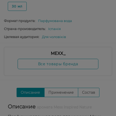
30 мл
Формат продукта:
Парфумована вода
Страна-производитель:
Іспанія
Целевая аудитория:
Для чоловіків
MEXX_
Все товары бренда
Описание
Применение
Состав
Описание
аромата Mexx Inspired Nature