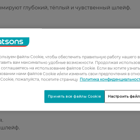
ормируют глубокий, тёплый и чувственный шлейф.
ие дня.
евных и вечерних образов.
миальный характер аромата.
льзуем файлы Cookie, чтобы обеспечить правильную работу нашего в
тавить вам максимально удобные возможности. Продолжая использов
ы соглашаетесь на использование файлов Cookie. Если вы хотите узнат
овании нами файлов Cookie и/или изменить свои предпочтения в отн
Cookie, пожалуйста, посетите страницу
Политика конфиденциальнос
ие и благородные ароматы.
и харизму.
х случаев.
Принять все файлы Cookie
Настроить файл
я.
 шлейф.