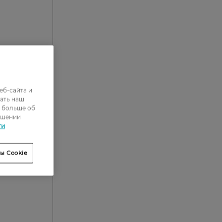
еб-сайта и
ать наш
ь больше об
ошении
ти
ы Cookie