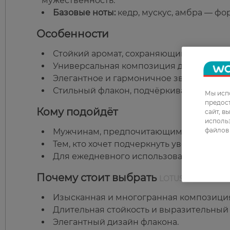
мужественность.
Базовые ноты:
кедр, мускус, амбра — ф
Особенности
Стойкий аромат, сохраняющийся в течен
Универсальная композиция для повседн
Элегантное и гармоничное звучание.
Стильный флакон, подчёркивающий пре
Мы испо
предос
Кому подойдёт
сайт, в
использ
файлов 
Мужчинам, предпочитающим классическ
Тем, кто хочет подчеркнуть уверенность 
Для ежедневного использования и особы
Почему стоит выбрать
LOTUS Beck Gent
Изысканная и многогранная композици
Длительная стойкость и выразительный
Элегантный дизайн флакона.