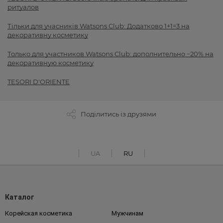
ритуалов
Тільки для учасників Watsons Club: Додатково 1+1=3 на
декоративну косметику
Только для участников Watsons Club: дополнительно −20% на
декоративную косметику
TESORI D'ORIENTE
Поділитись із друзями
UA
RU
Каталог
Корейская косметика
Мужчинам