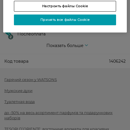
Настроить файлы Cookie
Оплата
Принять все файлы Cookie
Оплата картой
Послеоплата
Показать больше
Код товара
1406242
Гарячий сезон у WATSONS
Мужские духи
Туалетная вода
до -50% на весь асортимент парфумів та подарункових
наборів
TESORI D’ORIENTE: восточные ароматы для красивых