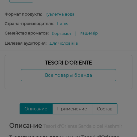
Формат продукта:
Туалетна вода
Страна-производитель:
Італія
Семейство ароматов:
Кашемір
Бергамот
Целевая аудитория:
Для чоловіків
TESORI D'ORIENTE
Все товары бренда
Описание
Применение
Состав
Описание
Tesori d'Oriente Sandalo del Kashmir