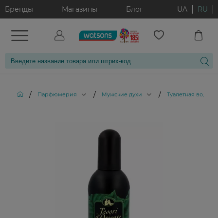
Бренды
Магазины
Блог
UA
RU
/
/
/
/
Парфюмерия
Мужские духи
Туалетная вода