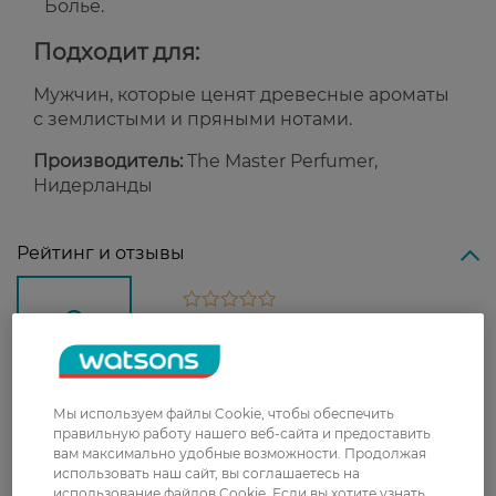
Больё.
Подходит для:
Мужчин, которые ценят древесные ароматы
с землистыми и пряными нотами.
Производитель:
The Master Perfumer,
Нидерланды
Рейтинг и отзывы
0
0 відгуків
З 0 відгуків
Мы используем файлы Cookie, чтобы обеспечить
правильную работу нашего веб-сайта и предоставить
Доставка
вам максимально удобные возможности. Продолжая
использовать наш сайт, вы соглашаетесь на
Новая почта
использование файлов Cookie. Если вы хотите узнать