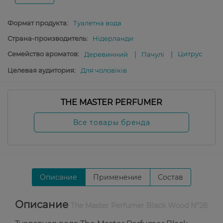
Формат продукта:
Туалетна вода
Страна-производитель:
Нідерланди
Семейство ароматов:
Цитрус
Деревинний
Пачулі
Целевая аудитория:
Для чоловіків
THE MASTER PERFUMER
Все товары бренда
Описание
Применение
Состав
Описание
The Master Perfumer Black Wood N°28