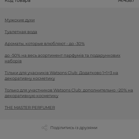
Код товара
1474387
Мужские духи
Туалетная вода
Ароматы, которые влюбляют - до -30%
до -50% на весь асортимент парфумів та подарункових
наборів
Тільки для учасників Watsons Club: Додатково 1+1=3 на
декоративну косметику
Только для участников Watsons Club: дополнительно −20% на
декоративную косметику
THE MASTER PERFUMER
Поділитись із друзями