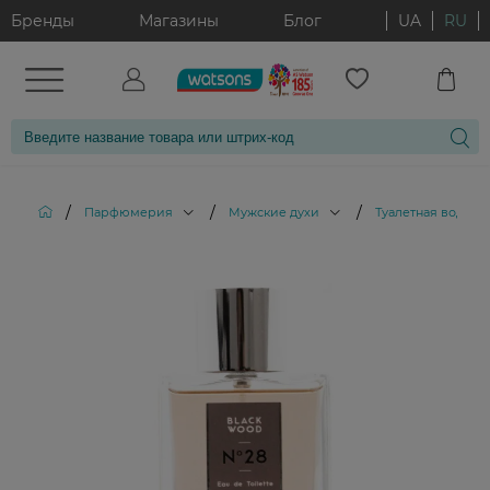
Бренды
Магазины
Блог
UA
RU
/
/
/
/
Парфюмерия
Мужские духи
Туалетная вода