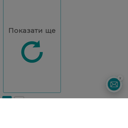
Показати ще
x