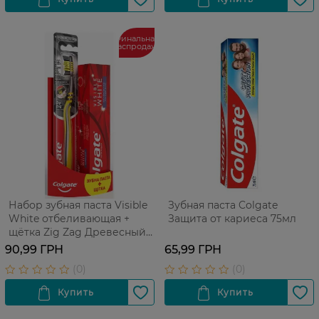
Финальная
распродажа
Набор зубная паста Visible
Зубная паста Colgate
White отбеливающая +
Защита от кариеса 75мл
щётка Zig Zag Древесный
уголь
90,99 ГРН
65,99 ГРН