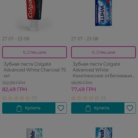
27 07 - 23 08
27 07 - 23 08
0_Спец.ціна
0_Спец.ціна
Зубная паста Colgate
Зубная паста Colgate
Advanced White Charcoal 75
Advanced White
мл
Комплексное отбеливание
75мл
102,99 ГРН
96,99 ГРН
82,49 ГРН
77,49 ГРН