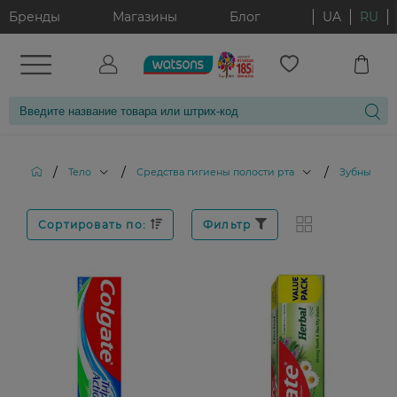
Бренды
Магазины
Блог
UA
RU
/
/
/
Тело
Средства гигиены полости рта
Зубные па
Сортировать по:
Фильтр