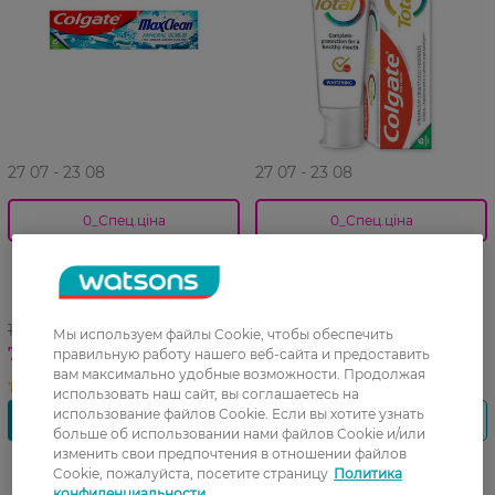
27 07 - 23 08
27 07 - 23 08
0_Спец.ціна
0_Спец.ціна
Зубная паста Colgate Max
Зубная паста Colgate Total
Clean Gentle Mineral Scrub
Whitening
Бережная очистка, 75 мл
многофункциональная
антибактериальная, 75 мл
107,99 ГРН
148,99 ГРН
Мы используем файлы Cookie, чтобы обеспечить
75,49 ГРН
104,49 ГРН
правильную работу нашего веб-сайта и предоставить
вам максимально удобные возможности. Продолжая
использовать наш сайт, вы соглашаетесь на
использование файлов Cookie. Если вы хотите узнать
больше об использовании нами файлов Cookie и/или
изменить свои предпочтения в отношении файлов
Cookie, пожалуйста, посетите страницу
Политика
-30%
конфиденциальности