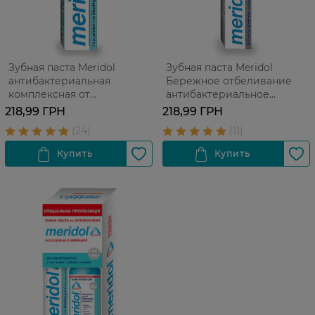
Зубная паста Meridol
Зубная паста Meridol
антибактериальная
Бережное отбеливание
комплексная от
антибактериальное
кровоточивости десен 75
комплексное от
218,99 ГРН
218,99 ГРН
мл
кровоточивости десен 75
мл