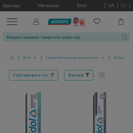
Бренды
Магазины
Блог
UA
RU
/
/
/
Тело
Средства гигиены полости рта
Зубные па
Сортировать по:
Фильтр