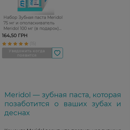
Набор Зубная паста Meridol
75 мг и ополаскиватель
Meridol 100 мг (в подарок)
комплексный
164,50 ГРН
антибактериальный от
кровоточивости десен 1 шт
Meridol — зубная паста, которая
позаботится о ваших зубах и
деснах