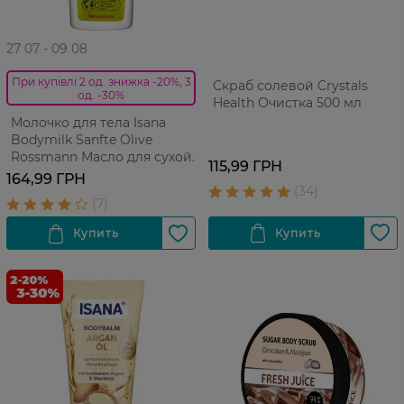
27 07 - 09 08
При купівлі 2 од. знижка -20%, 3
Скраб солевой Crystals
од. -30%
Health Очистка 500 мл
Молочко для тела Isana
Bodymilk Sanfte Olive
Rossmann Масло для сухой
115,99 ГРН
кожи 400 мл
164,99 ГРН