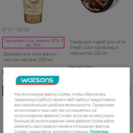
27 07 - 09 08
При купівлі 2 од. знижка -20%, 3
Сахарный скраб для тела
од. -30%
Fresh Juice Шоколад и
марципан 225 мл
Бальзам для тела Isana с
маслом арганы 200 мл
139,99 ГРН
139,99 ГРН
Мы используем файлы Cookie, чтобы обеспечить
правильную работу нашего веб-сайта и предоставить
вам максимально удобные возможности. Продолжая
использовать наш сайт, вы соглашаетесь на
использование файлов Cookie. Если вы хотите узнать
больше об использовании нами файлов Cookie и/или
изменить свои предпочтения в отношении файлов
Cookie, пожалуйста, посетите страницу
Политика