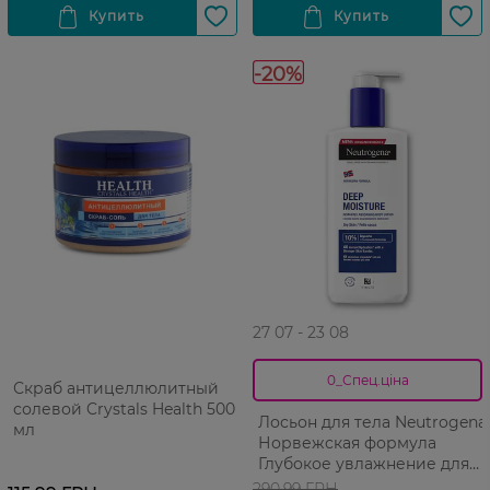
-20%
27 07 - 23 08
0_Спец.ціна
Скраб антицеллюлитный
солевой Crystals Health 500
Лосьон для тела Neutrogena
мл
Норвежская формула
Глубокое увлажнение для
сухой кожи 250 мл
290,99 ГРН