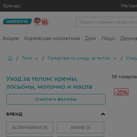
Бренды
Магаз
Акции
Корейская косметика
Дом
Лицо
Дерма
Тело
Средства по уходу за телом
Уход
/
/
/
59
товаров
Уход за телом: кремы,
лосьоны, молочко и масла
-25%
Очистить фильтры