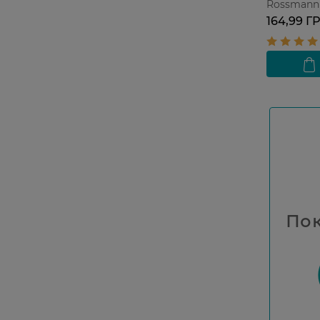
Rossmann
кожи 400
164,99 Г
Пок