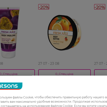
-20%
-20%
08
27 07 - 23 08
27 07 -
0_Спец.ціна
0_Спец.ціна
я тела Fresh Juice
Крем-масло для тела Fresh
Масло 
uit & Brown Sugar
Juice Orange & Mango 225 мл
Natura
150 мл
139,99 ГРН
129,99 
льзуем файлы Cookie, чтобы обеспечить правильную работу нашего в
тавить вам максимально удобные возможности. Продолжая использов
Н
111,99 ГРН
103,99
ы соглашаетесь на использование файлов Cookie. Если вы хотите узнат