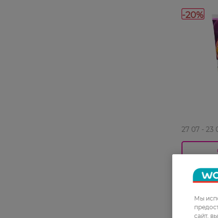
-20%
27 07 - 23 
Пилинг дл
Passion Fr
200 мл
99,99 ГРН
Мы испо
предос
79,99 ГР
сайт, в