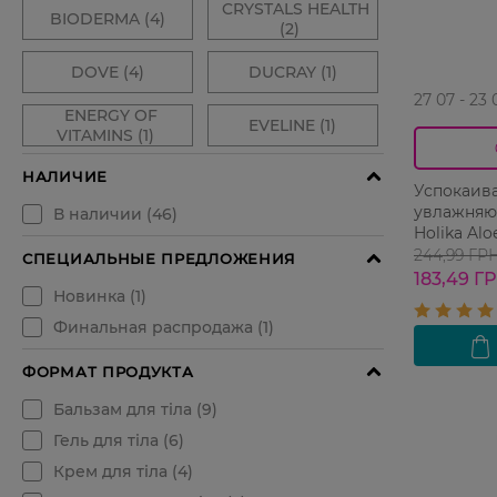
27 07 - 23 
Успокаив
увлажняю
Holika Al
244,99 ГР
183,49 Г