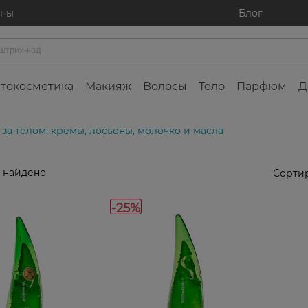
ины
Блог
токосметика
Макияж
Волосы
Тело
Парфюм
Д
 за телом: кремы, лосьоны, молочко и масла
 найдено
Сортир
-25%