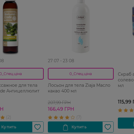
08
27 07 - 23 08
Скраб 
0_Спец.ціна
0_Спец.ціна
солевой
сажное для тела
Лосьон для тела Ziaja Масло
мл
ode Антицеллюлит
какао 400 мл
115,99
207,99 ГРН
РН
166,49 ГРН