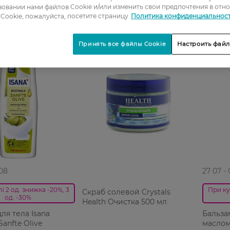
овании нами файлов Cookie и/или изменить свои предпочтения в отн
Cookie, пожалуйста, посетите страницу
Политика конфиденциальнос
Принять все файлы Cookie
Настроить файл
 08
27 07 -
і 2 од. знижка -20%, 3
При ку
Скраб солевой Crystals
од. -30%
Health Очистка 500 мл
ля тела Isana
Бальзам
anfte Olive
маслом