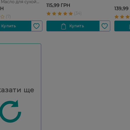
 Масло для сухой
115,99 ГРН
 мл
РН
139,99
азати ще