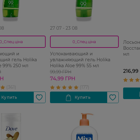
08
27 07 - 23 08
Лосьон
0_Спец.ціна
0_Спец.ціна
Восста
ающий и
Успокаивающий и
мл
щий гель Holika
увлажняющий гель Holika
oe 99% 250 мл
Holika Aloe 99% 55 мл
216,99
Н
99,99 ГРН
РН
74,99 ГРН