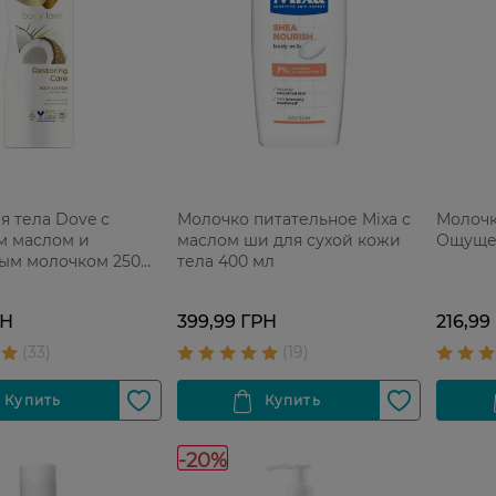
я тела Dove с
Молочко питательное Mixa с
Молочк
м маслом и
маслом ши для сухой кожи
Ощущен
ым молочком 250
тела 400 мл
РН
399,99 ГРН
216,99
-20%