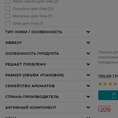
Лосьон дл
кокосовы
миндальн
мл
199,99 Г
-20%