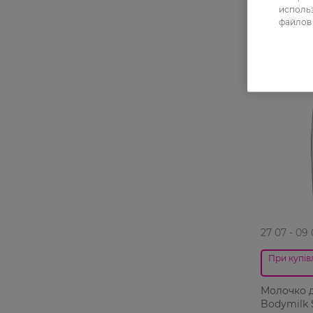
использ
файлов 
27 07 - 09
При купівл
Молочко д
Bodymilk S