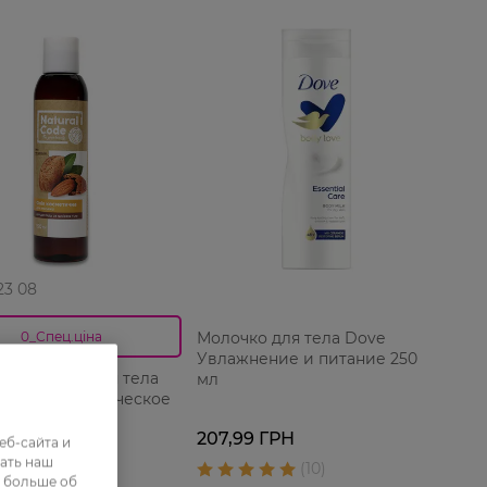
 23 08
Молочко для тела Dove
0_Спец.ціна
Увлажнение и питание 250
массажное для тела
мл
l Code Косметическое
207,99 ГРН
ГРН
еб-сайта и
ать наш
 ГРН
ь больше об