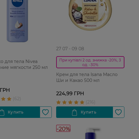
27 07 - 09 08
При купівлі 2 од. знижка -20%, 3
о для тела Nivea
од. -30%
ие мягкости 250 мл
Крем для тела Isana Масло
Ши и Какао 500 мл
 ГРН
224,99 ГРН
-20%