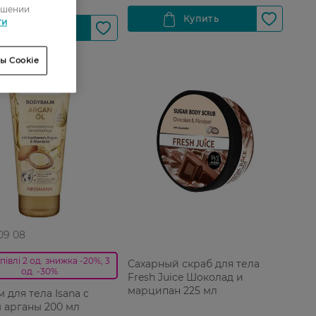
ошении
ти
ы Cookie
 09 08
півлі 2 од. знижка -20%, 3
Сахарный скраб для тела
од. -30%
Fresh Juice Шоколад и
марципан 225 мл
 для тела Isana с
 арганы 200 мл