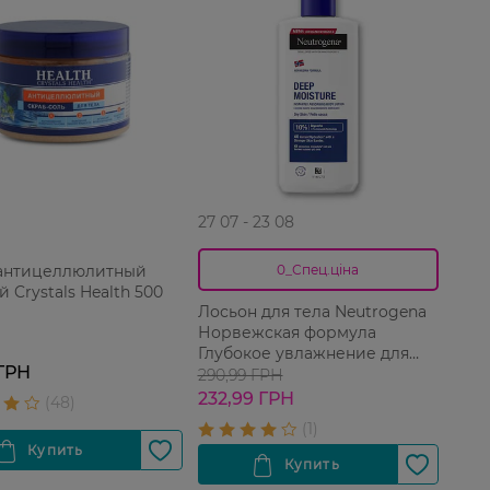
27 07 - 23 08
антицеллюлитный
0_Спец.ціна
 Crystals Health 500
Лосьон для тела Neutrogena
Норвежская формула
Глубокое увлажнение для
 ГРН
сухой кожи 250 мл
290,99 ГРН
232,99 ГРН