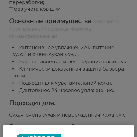
переработки;
** без учета крышки
Основные преимущества
Neutrogena
Крем для рук Норвежская формула
концентрированный
Интенсивное увлажнение и питание
сухой и очень сухой кожи.
Восстановление и регенерация кожи рук.
Клинически доказанная защита барьера
кожи.
Подходит для чувствительной кожи.
Длительное 24-часовое увлажнение.
Подходит для:
Сухая, очень сухая и поврежденная кожа рук.
Страна-производитель:
Франция