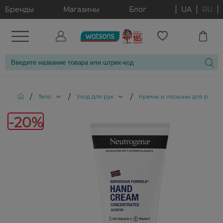
Бренды
Магазины
Блог
UA
RU
/
/
/
/
Тело
Уход для рук
Кремы и лосьоны для рук
-20%
-20%