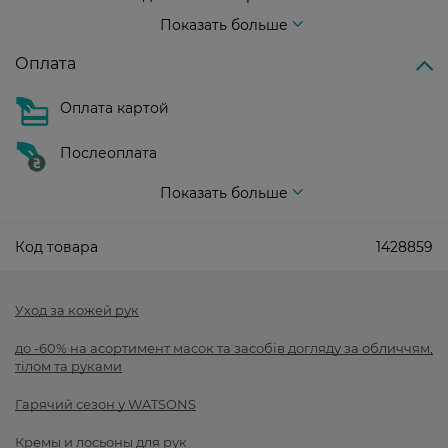
Стоимость доставки – 99 грн, бесплатная доставка от – 699 грн
Показать больше
Оплата
Оплата картой
Послеоплата
Показать больше
Код товара
1428859
Уход за кожей рук
до -60% на асортимент масок та засобів догляду за обличчям,
тілом та руками
Гарячий сезон у WATSONS
Кремы и лосьоны для рук