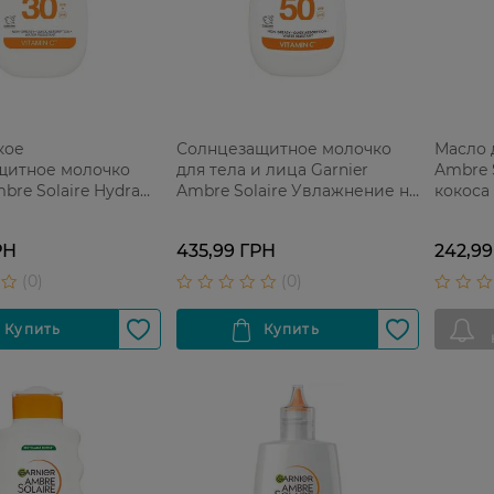
кое
Солнцезащитное молочко
Масло д
щитное молочко
для тела и лица Garnier
Ambre 
bre Solaire Hydra
Ambre Solaire Увлажнение на
кокоса
t High Protection
24 часа с витамином С SPF
0 увлажнение 24
50+ водостойкое 175 мл
РН
435,99 ГРН
242,99
л