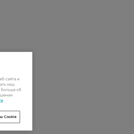
еб-сайта и
ать наш
ь больше об
ошении
ти
ы Cookie