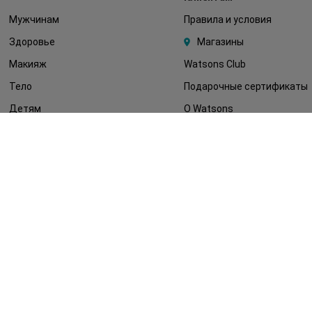
Мужчинам
Правила и условия
Здоровье
Магазины
Макияж
Watsons Club
Тело
Подарочные сертификаты
Детям
О Watsons
Волосы
Карьера в Watsons
Дерматокосметика
Контакты
Блог
Оплата и доставка
FAQ
Политика
конфиденциальности
Публичная оферта
СМИ о нас