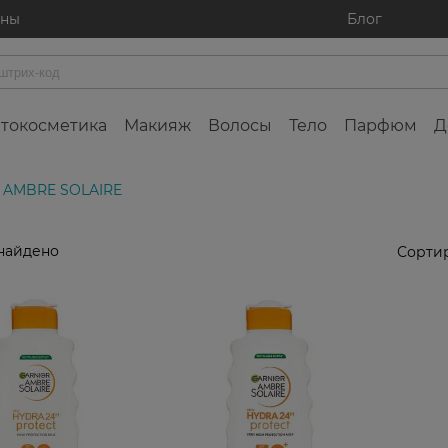
ины
Блог
токосметика
Макияж
Волосы
Тело
Парфюм
Д
: AMBRE SOLAIRE
найдено
Сортир