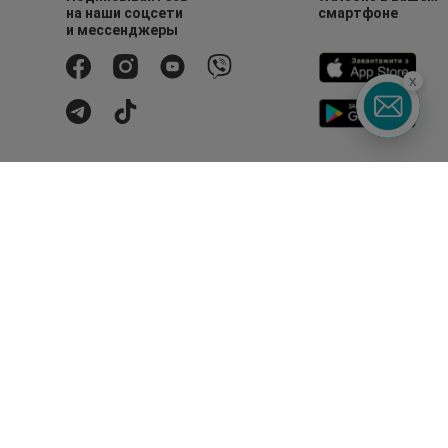
на наши соцсети
смартфоне
и мессенджеры
x