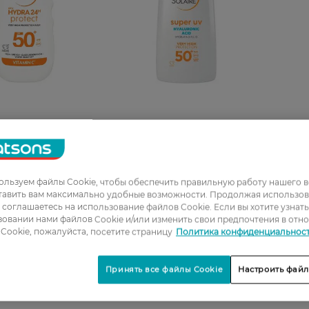
щитное
Солнцезащитный флюид
кое молочко для
Garnier Ambre Solaire Super
 и лица Garnier
UV Hyaluronic Acid Hydrating
aire Увлажнение 24
Fluid SPF 50+ Увлажняющий
тамином С SPF 50+
40 мл
льзуем файлы Cookie, чтобы обеспечить правильную работу нашего в
РН
435,99 ГРН
тавить вам максимально удобные возможности. Продолжая использов
ы соглашаетесь на использование файлов Cookie. Если вы хотите узнат
овании нами файлов Cookie и/или изменить свои предпочтения в отн
Cookie, пожалуйста, посетите страницу
Политика конфиденциальнос
Принять все файлы Cookie
Настроить файл