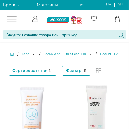
Бренды
Магазины
Блог
UA
RU
Тело
Загар и защита от солнца
Бренд: LEADERS
/
/
/
Сортировать по:
Фильтр