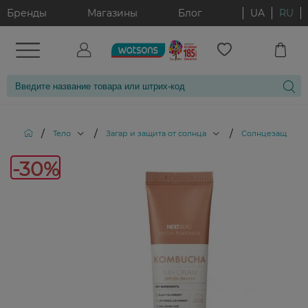
Бренды
Магазины
Блог
UA
RU
/
/
/
Тело
Загар и защита от солнца
Солнцезащитные
-30%