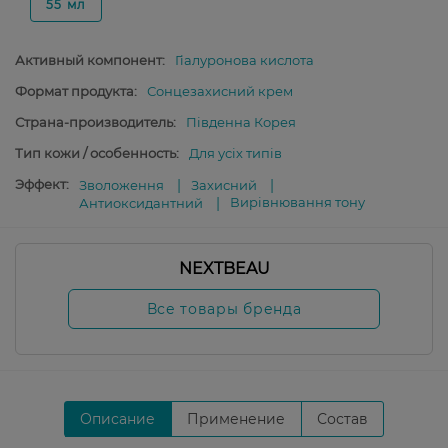
55 мл
Активный компонент:
Гіалуронова кислота
Формат продукта:
Сонцезахисний крем
Страна-производитель:
Південна Корея
Тип кожи / особенность:
Для усіх типів
Эффект:
Зволоження
Захисний
Вирівнювання тону
Антиоксидантний
NEXTBEAU
Все товары бренда
Описание
Применение
Состав