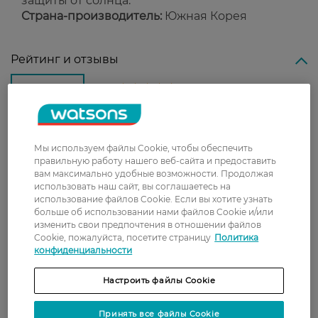
защиты от солнца.
Страна-производитель:
Южная Корея
Рейтинг и отзывы
5
2 відгуків
З 2 відгуків
Мы используем файлы Cookie, чтобы обеспечить
правильную работу нашего веб-сайта и предоставить
вам максимально удобные возможности. Продолжая
использовать наш сайт, вы соглашаетесь на
использование файлов Cookie. Если вы хотите узнать
Світлана
Користуюся місяць, хороший крем:
больше об использовании нами файлов Cookie и/или
13 мая, 2026
не залишає білий або жирний слід,
изменить свои предпочтения в отношении файлов
зволожує, добре вбирається.
Cookie, пожалуйста, посетите страницу
Политика
конфиденциальности
Оксана
Сподобався крем, дуже легкий
19 февраля, 2026
приємний, швидко вбирається,
Настроить файлы Cookie
легкий приємний аромат
Принять все файлы Cookie