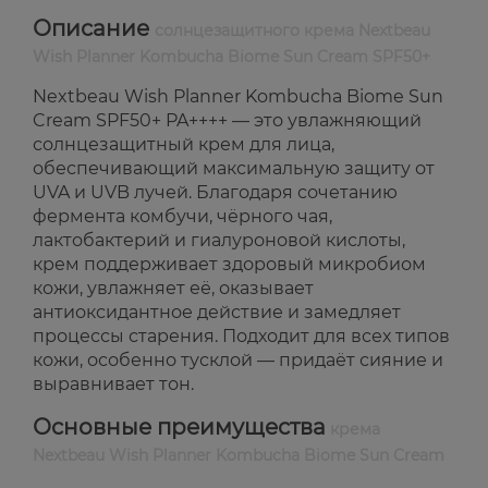
Описание
солнцезащитного крема Nextbeau
Wish Planner Kombucha Biome Sun Cream SPF50+
Nextbeau Wish Planner Kombucha Biome Sun
Cream SPF50+ PA++++ — это увлажняющий
солнцезащитный крем для лица,
обеспечивающий максимальную защиту от
UVA и UVB лучей. Благодаря сочетанию
фермента комбучи, чёрного чая,
лактобактерий и гиалуроновой кислоты,
крем поддерживает здоровый микробиом
кожи, увлажняет её, оказывает
антиоксидантное действие и замедляет
процессы старения. Подходит для всех типов
кожи, особенно тусклой — придаёт сияние и
выравнивает тон.
Основные преимущества
крема
Nextbeau Wish Planner Kombucha Biome Sun Cream