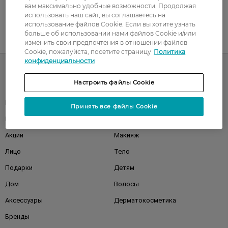
вам максимально удобные возможности. Продолжая
использовать наш сайт, вы соглашаетесь на
использование файлов Cookie. Если вы хотите узнать
больше об использовании нами файлов Cookie и/или
UA
RU
изменить свои предпочтения в отношении файлов
Cookie, пожалуйста, посетите страницу
Политика
конфиденциальности
Настроить файлы Cookie
Каталог
Корейская косметика
Мужчинам
Принять все файлы Cookie
Парфюмерия
Здоровье
Акции
Макияж
Лицо
Тело
Подарки
Детям
Дом
Волосы
Аксессуары
Дерматокосметика
Бренды