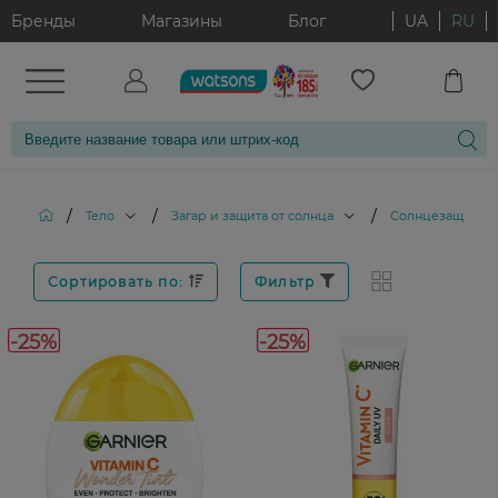
Бренды
Магазины
Блог
UA
RU
/
/
/
Тело
Загар и защита от солнца
Солнцезащитные
Сортировать по:
Фильтр
-25%
-25%