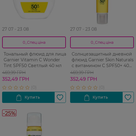
27 07 - 23 08
27 07 - 23 08
0_Спец.ціна
0_Спец.ціна
Тональный флюид для лица
Солнцезащитный дневной
Garnier Vitamin C Wonder
флюид Garnier Skin Naturals
Tint SPF50 Светлый 40 мл
с витамином С SPF50+ 40
мл
469,99 ГРН
469,99 ГРН
352,49 ГРН
352,49 ГРН
-25%