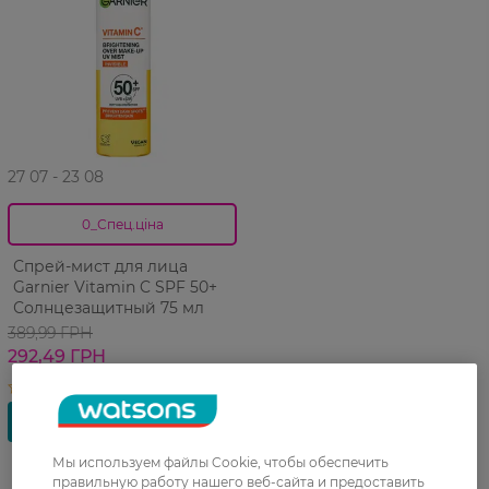
27 07 - 23 08
0_Спец.ціна
Спрей-мист для лица
Garnier Vitamin C SPF 50+
Солнцезащитный 75 мл
389,99 ГРН
292,49 ГРН
Мы используем файлы Cookie, чтобы обеспечить
правильную работу нашего веб-сайта и предоставить