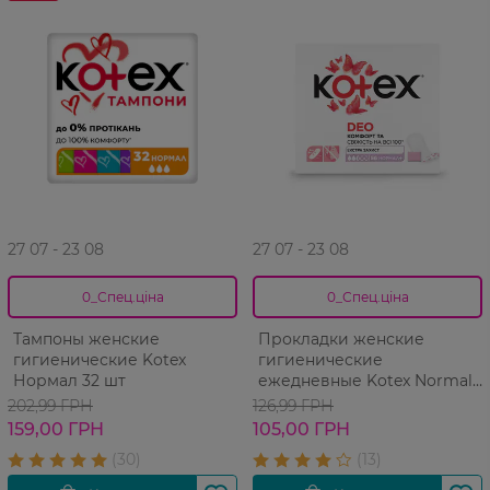
27 07 - 23 08
27 07 - 23 08
0_Спец.ціна
0_Спец.ціна
Тампоны женские
Прокладки женские
гигиенические Kotex
гигиенические
Нормал 32 шт
ежедневные Kotex Normal
Plus Deo 56 шт
202,99 ГРН
126,99 ГРН
159,00 ГРН
105,00 ГРН