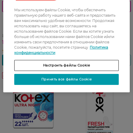
0_Спец.ціна
0_Спец.ціна
Мы используем файлы Cookie, чтобы обеспечить
правильную работу нашего веб-сайта и предоставить
Тампоны женские
Тампоны женские Kotex
вам максимально удобные возможности. Продолжая
гигиенические Kotex Active
Mini 8 шт
использовать наш сайт, вы соглашаетесь на
Super 16 шт
использование файлов Cookie. Если вы хотите узнать
144,99 ГРН
73,99 ГРН
больше об использовании нами файлов Cookie и/или
123,00 ГРН
61,99 ГРН
изменить свои предпочтения в отношении файлов
Cookie, пожалуйста, посетите страницу
Политика
конфиденциальности
Настроить файлы Cookie
-24%
Принять все файлы Cookie