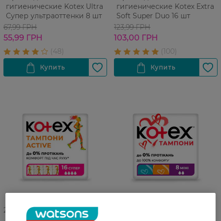
гигиенические Kotex Ultra
гигиенические Kotex Extra
Супер ультраоттенки 8 шт
Soft Super Duo 16 шт
67,99 ГРН
123,99 ГРН
55,99 ГРН
103,00 ГРН
27 07 - 23 08
27 07 - 23 08