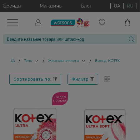
Бренды
Магазины
Блог
UA
RU
/
/
/
Тело
Женская гигиена
Бренд: KOTEX
Сортировать по:
Фильтр
Лидер
продаж