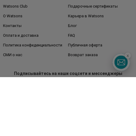
Watsons Club
Подарочные сертификаты
О Watsons
Карьера в Watsons
Контакты
Блог
Оплата и доставка
FAQ
Политика конфиденциальности
Публичная оферта
СМИ о нас
Возврат заказа
x
Подписывайтесь
на наши соцсети
и мессенджеры
Watsons в вашем смартфоне