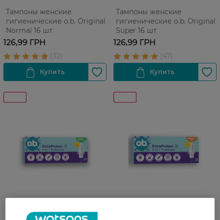
Тампоны женские
Тампоны женские
гигиенические o.b. Original
гигиенические o.b. Original
Normal 16 шт
Super 16 шт
126,99 ГРН
126,99 ГРН
Тампоны о.b. Extra Protect
Тампоны o.b. ExtraProtect