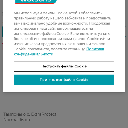
Super Comfort 16 шт
Super 16 шт
Мы используем файлы Cookie, чтобы обеспечить
150,99 ГРН
150,99 ГРН
правильную работу нашего веб-сайта и предоставить
вам максимально удобные возможности. Продолжая
использовать наш сайт, вы соглашаетесь на
использование файлов Cookie. Если вы хотите узнать
больше об использовании нами файлов Cookie и/или
изменить свои предпочтения в отношении файлов
Cookie, пожалуйста, посетите страницу
Политика
конфиденциальности
Настроить файлы Cookie
Принять все файлы Cookie
Тампоны o.b. ExtraProtect
Normal 16 шт