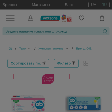
Бренды
Магазины
Блог
UA
RU
/
/
/
Тело
Женская гигиена
Бренд: O.B.
Сортировать по:
Фильтр
Лидер
продаж