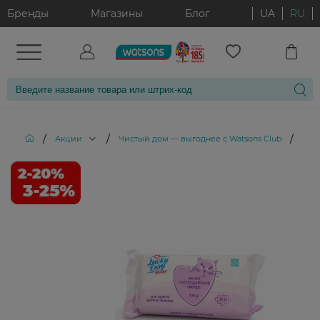
Бренды
Магазины
Блог
UA
RU
/
/
/
Акции
Чистый дом — выгоднее с Watsons Club
Хозя