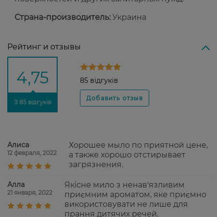
Страна-производитель:
Украина
Рейтинг и отзывы
4,75
85 відгуків
З 85 відгуків
Алиса
Хорошее мыло по приятной цене,
12 февраля, 2022
а также хорошо отстирывает
загрязнения.
Алла
Якісне мило з ненав'язливим
21 января, 2022
приємним ароматом, яке приємно
використовувати не лише для
прання дитячих речей.