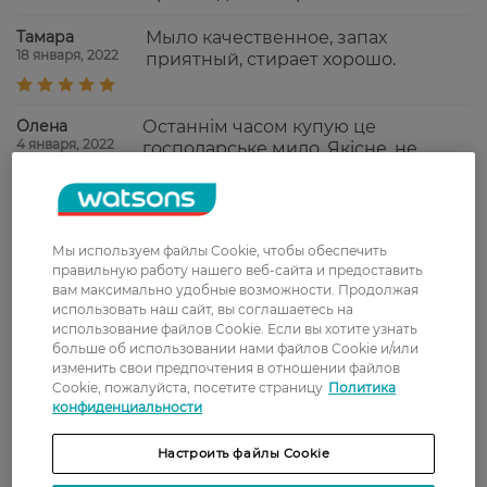
Тамара
Мыло качественное, запах
18 января, 2022
приятный, стирает хорошо.
Олена
Останнім часом купую це
4 января, 2022
господарське мило. Якісне, не
розкисає, легкий приємний аромат.
Татьяна
Мило дуже якісне, беру 6не в
1 января, 2022
перший раз, ніколи не підводить -
Мы используем файлы Cookie, чтобы обеспечить
воно господарське, але менш
правильную работу нашего веб-сайта и предоставить
агресивне, ніж звичайне
вам максимально удобные возможности. Продолжая
коричневе.
использовать наш сайт, вы соглашаетесь на
использование файлов Cookie. Если вы хотите узнать
больше об использовании нами файлов Cookie и/или
Показати ще
изменить свои предпочтения в отношении файлов
Cookie, пожалуйста, посетите страницу
Политика
конфиденциальности
Доставка
Настроить файлы Cookie