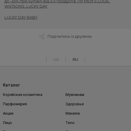
до -35% при купівлі від 3-х продуктів ТМ MEN'S CODE,
WATSONS, LUCKY DAY
LUCKY DAY BABY
Поділитись із друзями
UA
RU
Каталог
Корейская косметика
Мужчинам
Парфюмерия
Здоровье
Акции
Макияж
Лицо
Тело