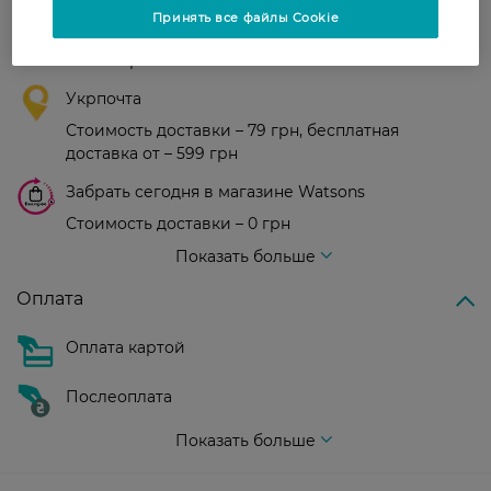
Новая почта
Принять все файлы Cookie
В отделение Новой почты - 99 грн, бесплатно
от 699 грн
Укрпочта
Стоимость доставки – 79 грн, бесплатная
доставка от – 599 грн
Забрать сегодня в магазине Watsons
Стоимость доставки – 0 грн
Стоимость доставки – 99 грн, бесплатная доставка от – 699 грн
Показать больше
Оплата
Оплата картой
Послеоплата
Показать больше