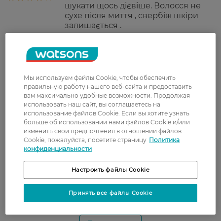
шукати щось дієвіше. Волосся не
сухе після миття , свербіж шкіри
залишається .
Катерина
Шампунь хороший, перхоть
28 марта, 2025
уменьшилась и даже почти исчезла
после первого использования.
Запах очень приятный, напоминает
Мы используем файлы Cookie, чтобы обеспечить
хвою и травы, но при этом не
правильную работу нашего веб-сайта и предоставить
сильно яркий аромат, после
вам максимально удобные возможности. Продолжая
смывания на волосах еле слышен.
использовать наш сайт, вы соглашаетесь на
использование файлов Cookie. Если вы хотите узнать
Объем большой, дозатор удобный,
больше об использовании нами файлов Cookie и/или
результат виден, аромат приятный,
изменить свои предпочтения в отношении файлов
пениться хорошо. Рекомендую!
Cookie, пожалуйста, посетите страницу
Политика
конфиденциальности
Валерия
Купую вже не перший раз.
18 декабря, 2024
Ефективно очищує шкіру голови,
Настроить файлы Cookie
заспокоює подразнення, свербіж.
Зручна упаковка з дозатором.
Принять все файлы Cookie
Рекомендую.