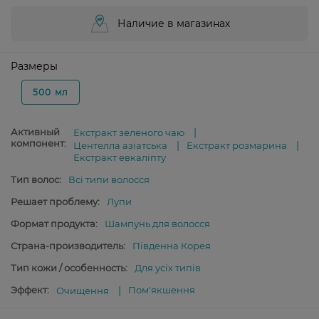
Наличие в магазинах
Размеры
500 мл
Активный
Екстракт зеленого чаю
компонент:
Центелла азіатська
Екстракт розмарина
Екстракт евкаліпту
Тип волос:
Всі типи волосся
Решает проблему:
Лупи
Формат продукта:
Шампунь для волосся
Страна-производитель:
Південна Корея
Тип кожи / особенность:
Для усіх типів
Эффект:
Пом'якшення
Очищення