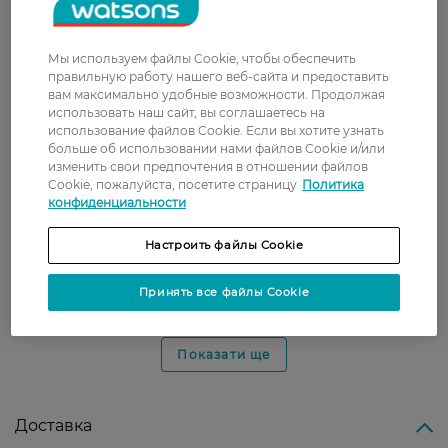
Дмитрий
Эта марка лучшая, другие не
Мы используем файлы Cookie, чтобы обеспечить
2 января, 2022
сравнятся с ней. Смело покупайте.
правильную работу нашего веб-сайта и предоставить
вам максимально удобные возможности. Продолжая
использовать наш сайт, вы соглашаетесь на
использование файлов Cookie. Если вы хотите узнать
Наталья
Хороший та якісний сухий
больше об использовании нами файлов Cookie и/или
3 декабря, 2021
шампунь, має не їдкий запах,
изменить свои предпочтения в отношении файлов
економний,
Cookie, пожалуйста, посетите страницу
Политика
конфиденциальности
Віта
Сухий шампунь надає волоссю
4 ноября, 2021
свіжості, видаляє жирний блиск,
Настроить файлы Cookie
усуває неприємний аромат. можна
брати з собою. звучний формат
Принять все файлы Cookie
продукту.
Показати ще
Доставка