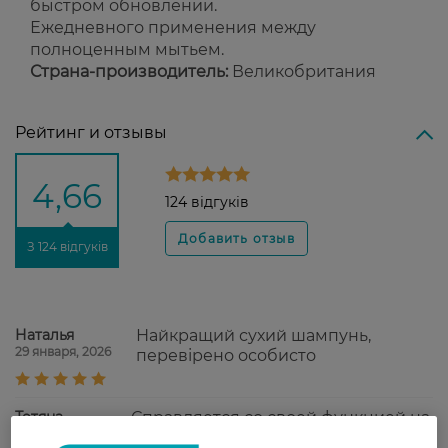
быстром обновлении.
Ежедневного применения между
полноценным мытьем.
Страна-производитель:
Великобритания
Рейтинг и отзывы
4,66
124 відгуків
З 124 відгуків
Наталья
Найкращий сухий шампунь,
29 января, 2026
перевірено особисто
Тетяна
Справляется со своей функцией на
2 января, 2022
все 100