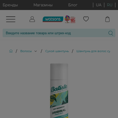
Бренды
Магазины
Блог
UA
RU
/
/
/
Волосы
Сухой шампунь
Шампунь для волос сухой Ba