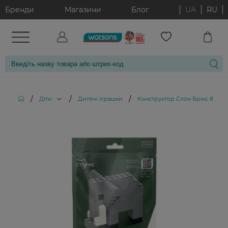
Бренди
Магазини
Блог
UA
RU
/
/
/
Діти
Дитячі іграшки
Конструктор Слон Брікс 85 ел