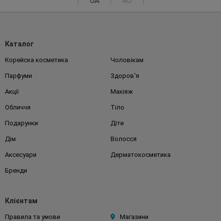
UA
RU
Каталог
Корейска косметика
Чоловікам
Парфуми
Здоров'я
Акції
Макіяж
Обличчя
Тіло
Подарунки
Діти
Дім
Волосся
Аксесуари
Дерматокосметика
Бренди
Клієнтам
Правила та умови
Магазини