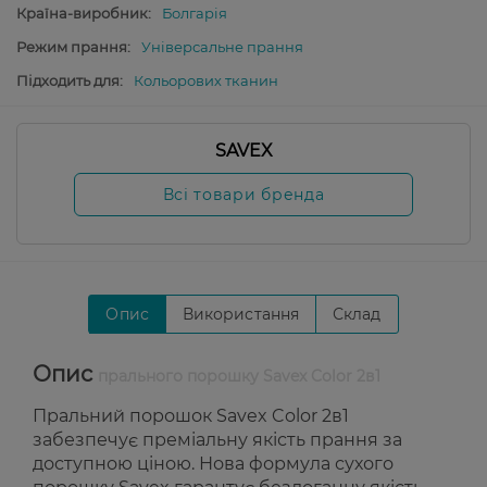
Країна-виробник:
Болгарія
Режим прання:
Універсальне прання
Підходить для:
Кольорових тканин
SAVEX
Всі товари бренда
Опис
Використання
Склад
Опис
прального порошку Savex Color 2в1
Пральний порошок Savex Color 2в1
забезпечує преміальну якість прання за
доступною ціною. Нова формула сухого