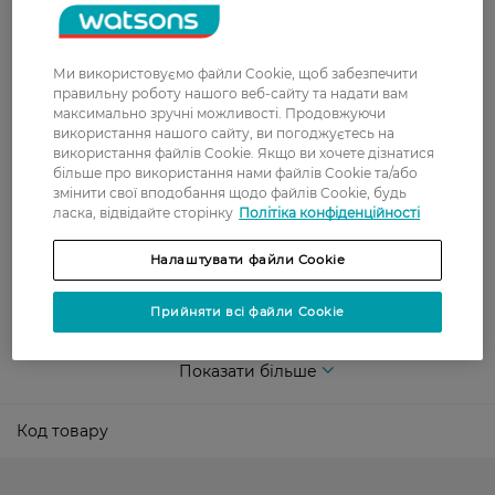
Укрпошта
Вартість доставки - 79 грн, безкоштовна
Ми використовуємо файли Cookie, щоб забезпечити
доставка від - 599 грн
правильну роботу нашого веб-сайту та надати вам
максимально зручні можливості. Продовжуючи
Забрати сьогодні в магазині Watsons
використання нашого сайту, ви погоджуєтесь на
Вартість доставки - 0 грн
використання файлів Cookie. Якщо ви хочете дізнатися
більше про використання нами файлів Cookie та/або
Вартість доставки - 99 грн, безкоштовна доставка від - 699 грн
Показати більше
змінити свої вподобання щодо файлів Cookie, будь
ласка, відвідайте сторінку
Політіка конфіденційності
Оплата
Налаштувати файли Cookie
Оплата карткою
Прийняти всі файли Cookie
Післяоплата
Показати більше
Код товару