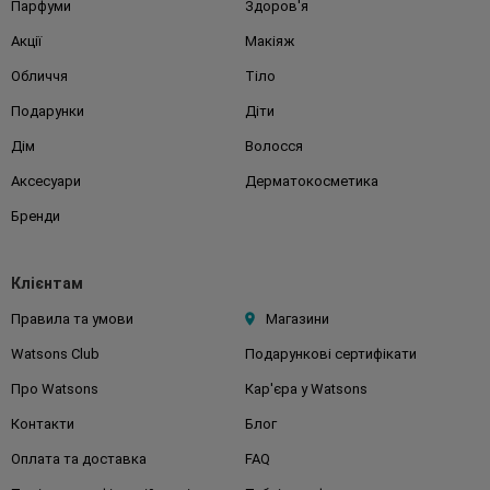
Парфуми
Здоров'я
Акції
Макіяж
Обличчя
Тіло
Подарунки
Діти
Дім
Волосся
Аксесуари
Дерматокосметика
Бренди
Клієнтам
Правила та умови
Магазини
Watsons Club
Подарункові сертифікати
Про Watsons
Кар'єра у Watsons
Контакти
Блог
Оплата та доставка
FAQ