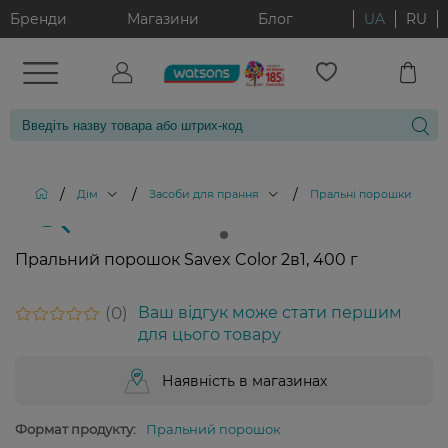
Бренди
Магазини
Блог
UA
RU
/
/
/
/
Дім
Засоби для прання
Пральні порошки
П
Пральний порошок Savex Color 2в1, 400 г
0
Ваш відгук може стати першим
для цього товару
Наявність в магазинах
Формат продукту:
Пральний порошок