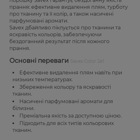
порошку Savex гарантує бездоганну якість
прання: ефективне видалення плям, турботу
про тканину та її колір, а також насичені
парфумовані аромати.
Savex дбайливо піклується про тканини та
яскравість кольорів, забезпечуючи
бездоганний результат після кожного
прання.
Основні переваги
Savex Color 2в1
Ефективне видалення плям навіть при
низьких температурах.
Збереження кольору та яскравості
тканин.
Насичені парфумовані аромати для
білизни.
Преміальна якість за доступною ціною.
Підходить для всіх типів кольорових
тканин.