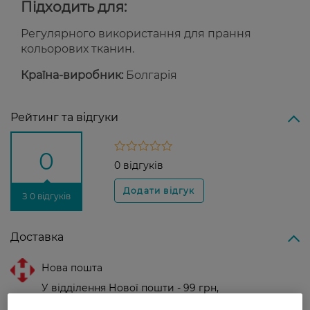
Підходить для:
Регулярного використання для прання
кольорових тканин.
Країна-виробник:
Болгарія
Рейтинг та відгуки
0
0 відгуків
З 0 відгуків
Доставка
Нова пошта
У відділення Нової пошти - 99 грн,
безкоштовно від 699 грн